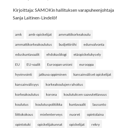
Kirjoittaja: SAMOKin hallituksen varapuheenjohtaja
Sanja Laitinen-Lindelöf
amk
amk-opiskelijat
ammattikorkeakoulu
ammattikorkeakoulutus
budjettiriihi
edunvalvonta
eduskuntavaalit
ehdokasblogi
etäopiskelukysely
EU
EU-vaalit
Euroopan unioni
eurooppa
hyvinvointi
jatkuva oppiminen
kansainväliset opiskelijat
kansainvälisyys
korkeakoulujen rahoitus
korkeakoulutus
korona
koulutuksen saavutettavuus
koulutus
koulutuspolitiikka
kuntavaalit
lausunto
liittokokous
mielenterveys
nuoret
opintolaina
opintotuki
opiskelijakunnat
opiskelijat
rekry