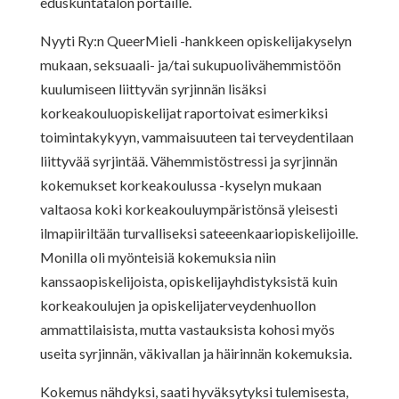
eduskuntatalon portaille.
Nyyti Ry:n QueerMieli -hankkeen opiskelijakyselyn
mukaan, seksuaali- ja/tai sukupuolivähemmistöön
kuulumiseen liittyvän syrjinnän lisäksi
korkeakouluopiskelijat raportoivat esimerkiksi
toimintakykyyn, vammaisuuteen tai terveydentilaan
liittyvää syrjintää. Vähemmistöstressi ja syrjinnän
kokemukset korkeakoulussa -kyselyn mukaan
valtaosa koki korkeakouluympäristönsä yleisesti
ilmapiiriltään turvalliseksi sateeenkaariopiskelijoille.
Monilla oli myönteisiä kokemuksia niin
kanssaopiskelijoista, opiskelijayhdistyksistä kuin
korkeakoulujen ja opiskelijaterveydenhuollon
ammattilaisista, mutta vastauksista kohosi myös
useita syrjinnän, väkivallan ja häirinnän kokemuksia.
Kokemus nähdyksi, saati hyväksytyksi tulemisesta,