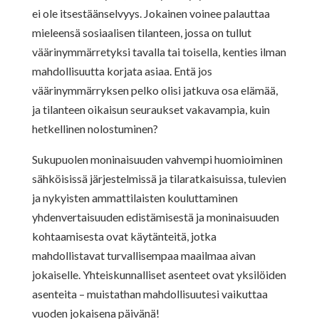
ei ole itsestäänselvyys. Jokainen voinee palauttaa
mieleensä sosiaalisen tilanteen, jossa on tullut
väärinymmärretyksi tavalla tai toisella, kenties ilman
mahdollisuutta korjata asiaa. Entä jos
väärinymmärryksen pelko olisi jatkuva osa elämää,
ja tilanteen oikaisun seuraukset vakavampia, kuin
hetkellinen nolostuminen?
Sukupuolen moninaisuuden vahvempi huomioiminen
sähköisissä järjestelmissä ja tilaratkaisuissa, tulevien
ja nykyisten ammattilaisten kouluttaminen
yhdenvertaisuuden edistämisestä ja moninaisuuden
kohtaamisesta ovat käytänteitä, jotka
mahdollistavat turvallisempaa maailmaa aivan
jokaiselle. Yhteiskunnalliset asenteet ovat yksilöiden
asenteita – muistathan mahdollisuutesi vaikuttaa
vuoden jokaisena päivänä!