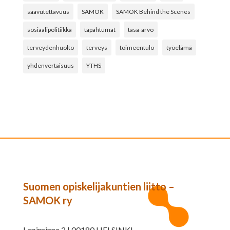
saavutettavuus
SAMOK
SAMOK Behind the Scenes
sosiaalipolitiikka
tapahtumat
tasa-arvo
terveydenhuolto
terveys
toimeentulo
työelämä
yhdenvertaisuus
YTHS
Suomen opiskelijakuntien liitto –
SAMOK ry
Lapinrinne 2 | 00180 HELSINKI