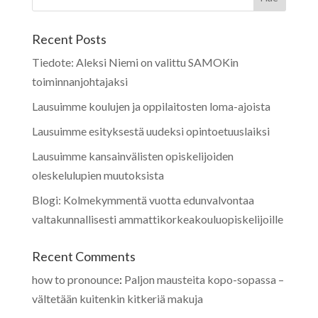
Recent Posts
Tiedote: Aleksi Niemi on valittu SAMOKin
toiminnanjohtajaksi
Lausuimme koulujen ja oppilaitosten loma-ajoista
Lausuimme esityksestä uudeksi opintoetuuslaiksi
Lausuimme kansainvälisten opiskelijoiden
oleskelulupien muutoksista
Blogi: Kolmekymmentä vuotta edunvalvontaa
valtakunnallisesti ammattikorkeakouluopiskelijoille
Recent Comments
how to pronounce
:
Paljon mausteita kopo-sopassa –
vältetään kuitenkin kitkeriä makuja