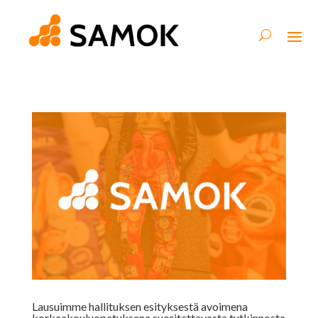
Lausuimme hallituksen esityksestä avoimena
korkeakouluopetuksena suoritettavasta tutkinnosta