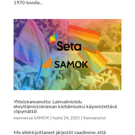
1970-luvulla...
Yhteiskannanotto: Lainvalmistelu
eheyttämistoiminnan kieltämiseksi käynnistettävä
viipymättä!
mennessä
SAMOK
|
huhti 24, 2025
|
Kannanotot
Me allekirjoittaneet järjestöt vaadimme, että