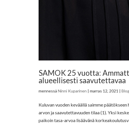
SAMOK 25 vuotta: Ammattik
alueellisesti saavutettavaa
mennessä
Ninni Kuparinen
|
marras 12, 2021
|
Blog
Kuluvan vuoden keväällä saimme päätökseen h
arvon ja saavutettavuuden tilaa (1). Yksi kes
paikoin tasa-arvoa lisäävänä korkeakoulutusvä