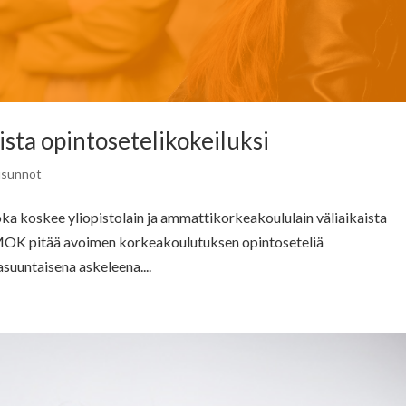
ista opintosetelikokeiluksi
usunnot
ka koskee yliopistolain ja ammattikorkeakoululain väliaikaista
AMOK pitää avoimen korkeakoulutuksen opintoseteliä
uuntaisena askeleena....