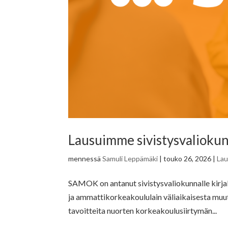
Lausuimme sivistysvaliokunn
mennessä
Samuli Leppämäki
|
touko 26, 2026
|
La
SAMOK on antanut sivistysvaliokunnalle kirjall
ja ammattikorkeakoululain väliaikaisesta muu
tavoitteita nuorten korkeakoulusiirtymän...