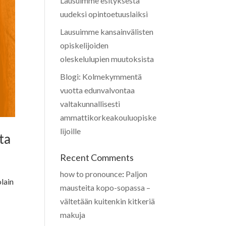
Lausuimme esityksestä
uudeksi opintoetuuslaiksi
Lausuimme kansainvälisten
opiskelijoiden
oleskelulupien muutoksista
Blogi: Kolmekymmentä
vuotta edunvalvontaa
valtakunnallisesti
ammattikorkeakouluopiske
lijoille
ta
Recent Comments
how to pronounce
:
Paljon
olain
mausteita kopo-sopassa –
vältetään kuitenkin kitkeriä
makuja