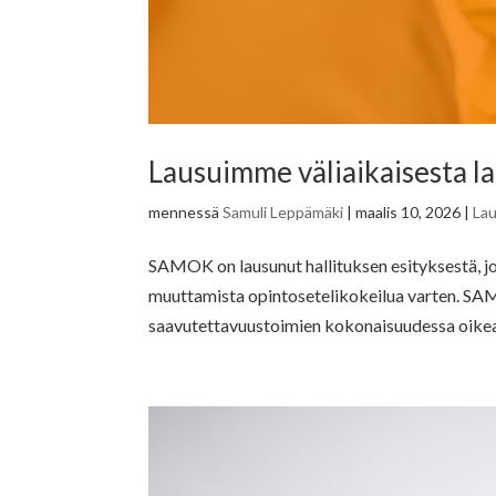
Lausuimme väliaikaisesta la
mennessä
Samuli Leppämäki
|
maalis 10, 2026
|
La
SAMOK on lausunut hallituksen esityksestä, jo
muuttamista opintosetelikokeilua varten. S
saavutettavuustoimien kokonaisuudessa oikeas