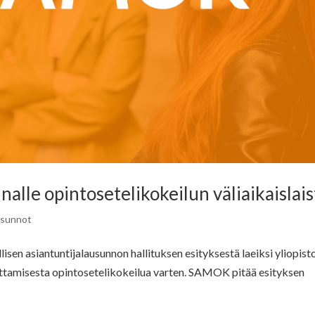
alle opintosetelikokeilun väliaikaislais
usunnot
isen asiantuntijalausunnon hallituksen esityksestä laeiksi yliopist
ttamisesta opintosetelikokeilua varten. SAMOK pitää esityksen