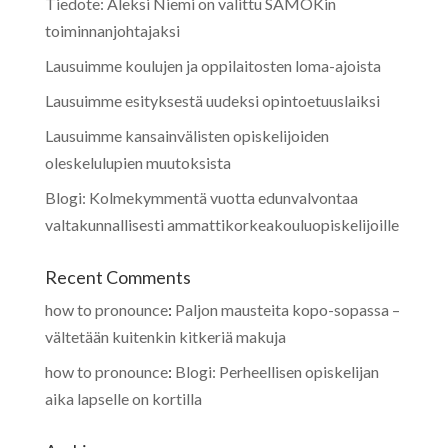
Tiedote: Aleksi Niemi on valittu SAMOKin
toiminnanjohtajaksi
Lausuimme koulujen ja oppilaitosten loma-ajoista
Lausuimme esityksestä uudeksi opintoetuuslaiksi
Lausuimme kansainvälisten opiskelijoiden
oleskelulupien muutoksista
Blogi: Kolmekymmentä vuotta edunvalvontaa
valtakunnallisesti ammattikorkeakouluopiskelijoille
Recent Comments
how to pronounce
:
Paljon mausteita kopo-sopassa –
vältetään kuitenkin kitkeriä makuja
how to pronounce
:
Blogi: Perheellisen opiskelijan
aika lapselle on kortilla