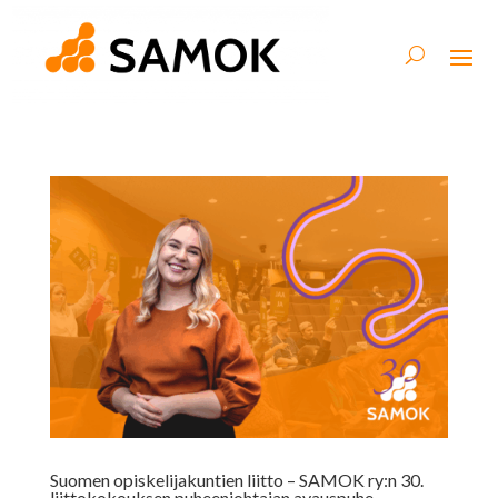
Suomen opiskelijakuntien liitto – SAMOK ry:n 30.
liittokokouksen puheenjohtajan avauspuhe