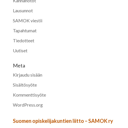
Kannanotot
Lausunnot
SAMOK viestii
Tapahtumat
Tiedotteet
Uutiset
Meta
Kirjaudu sisään
Sisältösyöte
Kommenttisyöte
WordPress.org
Suomen opiskelijakuntien liitto – SAMOK ry