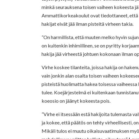
minkä seurauksena toisen vaiheen kokeesta jäi
Ammattikorkeakoulut ovat tiedottaneet, että 
hakijat eivät jää ilman pisteitä virheen takia.
”On harmillista, että muuten melko hyvin sujun
on kuitenkin inhimillinen, se on pyritty korjaa
hakija jää virheestä johtuen kokonaan ilman
Virhe koskee tilanteita, joissa hakija on hake
vain jonkin alan osalta toisen vaiheen kokeese
pisteistä huolimatta hakea toisessa vaiheessa 
tulee. Koejärjestelmä ei kuitenkaan tunnistanut
koeosio on jäänyt kokeesta pois.
”Virhe ei itsessään estä hakijoita tulemasta va
ja kokee, että päätös on tehty virheellisesti, 
Mikäli tulos ei muutu oikaisuvaatimuksen myöt