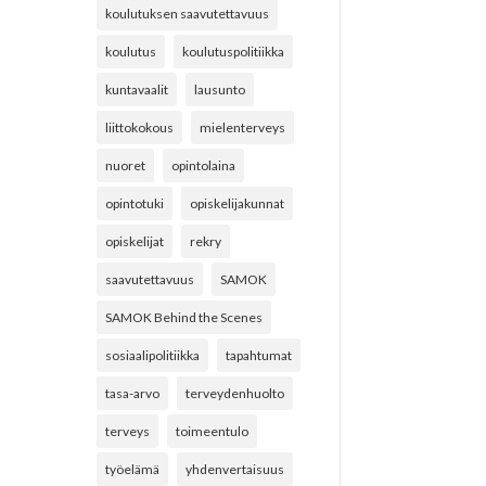
koulutuksen saavutettavuus
koulutus
koulutuspolitiikka
kuntavaalit
lausunto
liittokokous
mielenterveys
nuoret
opintolaina
opintotuki
opiskelijakunnat
opiskelijat
rekry
saavutettavuus
SAMOK
SAMOK Behind the Scenes
sosiaalipolitiikka
tapahtumat
tasa-arvo
terveydenhuolto
terveys
toimeentulo
työelämä
yhdenvertaisuus