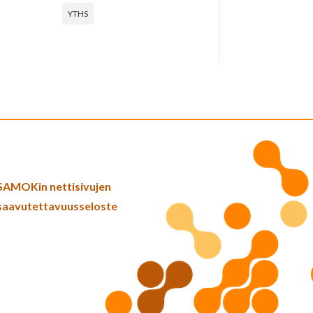
YTHS
SAMOKin nettisivujen
saavutettavuusseloste