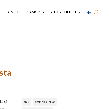
PALVELUT
SAMOK
YHTEYSTIEDOT
sta
tä ei
amk
amk-opiskelijat
ksi,