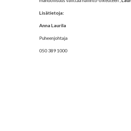
mahdollisuus valittaa hallinto-oikeuteen”,
Laur
Lisätietoja:
Anna Laurila
Puheenjohtaja
050 389 1000