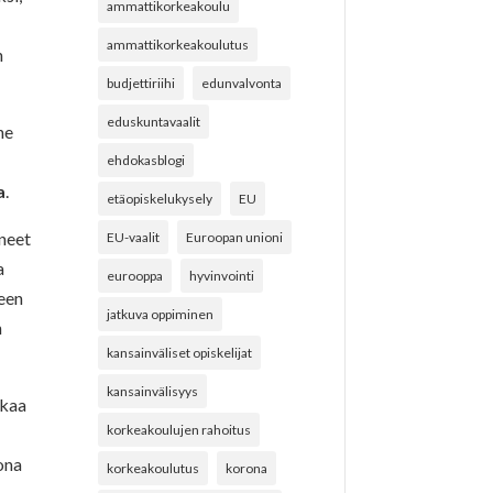
ammattikorkeakoulu
ammattikorkeakoulutus
n
budjettiriihi
edunvalvonta
eduskuntavaalit
he
ehdokasblogi
a
.
etäopiskelukysely
EU
äneet
EU-vaalit
Euroopan unioni
a
eurooppa
hyvinvointi
seen
jatkuva oppiminen
n
kansainväliset opiskelijat
kansainvälisyys
kkaa
korkeakoulujen rahoitus
ona
korkeakoulutus
korona