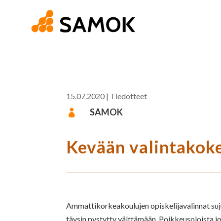
15.07.2020
|
Tiedotteet
SAMOK

Kevään valintakokei
Ammattikorkeakoulujen opiskelijavalinnat suju
täysin pystytty välttämään. Poikkeusoloista jo