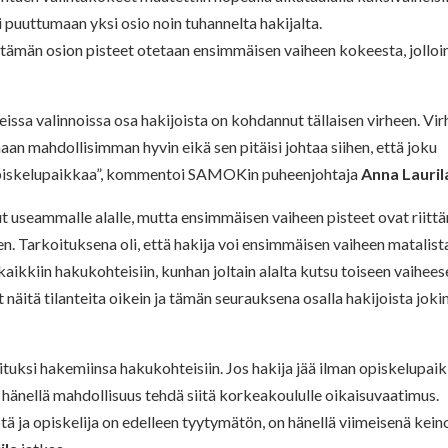
 puuttumaan yksi osio noin tuhannelta hakijalta.
tämän osion pisteet otetaan ensimmäisen vaiheen kokeesta, jolloi
eissa valinnoissa osa hakijoista on kohdannut tällaisen virheen. Vir
maan mahdollisimman hyvin eikä sen pitäisi johtaa siihen, että joku
 opiskelupaikkaa”, kommentoi SAMOKin puheenjohtaja
Anna Lauril
nut useammalle alalle, mutta ensimmäisen vaiheen pisteet ovat riitt
en. Tarkoituksena oli, että hakija voi ensimmäisen vaiheen matalist
kaikkiin hakukohteisiin, kunhan joltain alalta kutsu toiseen vaihee
 näitä tilanteita oikein ja tämän seurauksena osalla hakijoista joki
lituksi hakemiinsa hakukohteisiin. Jos hakija jää ilman opiskelupai
on hänellä mahdollisuus tehdä siitä korkeakoululle oikaisuvaatimus.
ä ja opiskelija on edelleen tyytymätön, on hänellä viimeisenä kein