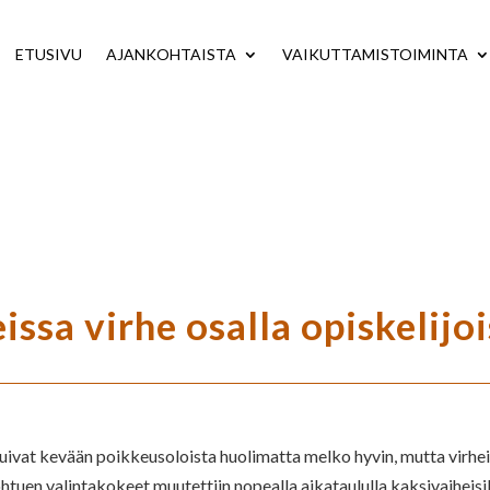
ETUSIVU
AJANKOHTAISTA
VAIKUTTAMISTOIMINTA
ssa virhe osalla opiskelijoi
ivat kevään poikkeusoloista huolimatta melko hyvin, mutta virhei
htuen valintakokeet muutettiin nopealla aikataululla kaksivaiheisi