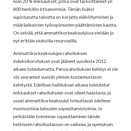
noin 20 % leikkaukset, jotka ovat tarkoittaneet yli
800 henkilön irtisanomisia. Tämän lisäksi
supistunutta taloutta on korjattu eläköitymisten ja
määräaikaisten työsopimusten päättämisten kautta.
On selvää, että ammattikorkeakouluissa eletään jo
nyt erittäin niukoilla resursseilla.
Ammattikorkeakoulujen rahoituksen
indeksikorotukset ovat jääneet vuodesta 2012
alkaen toteutumatta. Perusrahoituksen kehitys ei ole
siis seurannut vuosiin yleisen kustannustason
kehitystä. Edellisen hallituksen aikana toteutetut
leikkaukset rahoitukseen ovat olleet haastavia, ja
useat ammattikorkeakoulut toteuttavat edelleen
monivuotisia talouden sopeuttamistoimia. Jo
pelkästään toiminnan sopeuttaminen tämän
hetkiseen rahoitustasoon on vaikeaa, ja opetuksen