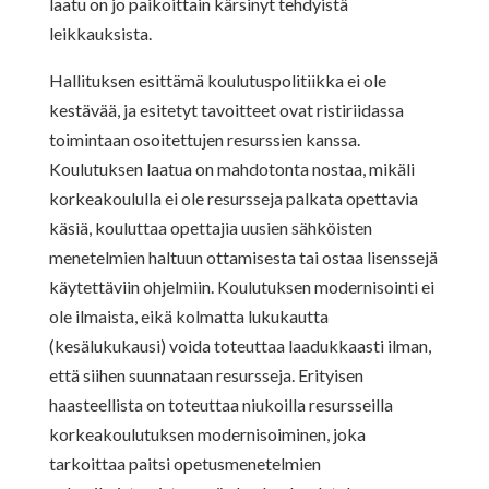
laatu on jo paikoittain kärsinyt tehdyistä
leikkauksista.
Hallituksen esittämä koulutuspolitiikka ei ole
kestävää, ja esitetyt tavoitteet ovat ristiriidassa
toimintaan osoitettujen resurssien kanssa.
Koulutuksen laatua on mahdotonta nostaa, mikäli
korkeakoululla ei ole resursseja palkata opettavia
käsiä, kouluttaa opettajia uusien sähköisten
menetelmien haltuun ottamisesta tai ostaa lisenssejä
käytettäviin ohjelmiin. Koulutuksen modernisointi ei
ole ilmaista, eikä kolmatta lukukautta
(kesälukukausi) voida toteuttaa laadukkaasti ilman,
että siihen suunnataan resursseja. Erityisen
haasteellista on toteuttaa niukoilla resursseilla
korkeakoulutuksen modernisoiminen, joka
tarkoittaa paitsi opetusmenetelmien