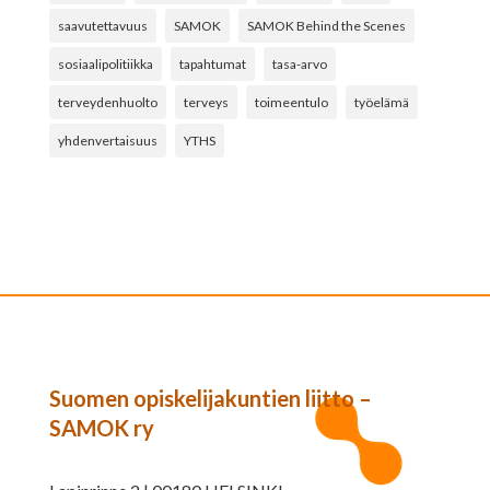
saavutettavuus
SAMOK
SAMOK Behind the Scenes
sosiaalipolitiikka
tapahtumat
tasa-arvo
terveydenhuolto
terveys
toimeentulo
työelämä
yhdenvertaisuus
YTHS
Suomen opiskelijakuntien liitto –
SAMOK ry