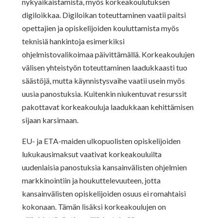
nykyaikaistamista, myös korkeakoulutuksen
digiloikkaa. Digiloikan toteuttaminen vaatii paitsi
opettajien ja opiskelijoiden kouluttamista myös
teknisiä hankintoja esimerkiksi
ohjelmistovalikoimaa päivittämällä. Korkeakoulujen
välisen yhteistyön toteuttaminen laadukkaasti tuo
säästöjä, mutta käynnistysvaihe vaatii usein myös
uusia panostuksia. Kuitenkin niukentuvat resurssit
pakottavat korkeakouluja laadukkaan kehittämisen
sijaan karsimaan.
EU- ja ETA-maiden ulkopuolisten opiskelijoiden
lukukausimaksut vaativat korkeakouluilta
uudenlaisia panostuksia kansainvälisten ohjelmien
markkinointiin ja houkuttelevuuteen, jotta
kansainvälisten opiskelijoiden osuus ei romahtaisi
kokonaan. Tämän lisäksi korkeakoulujen on