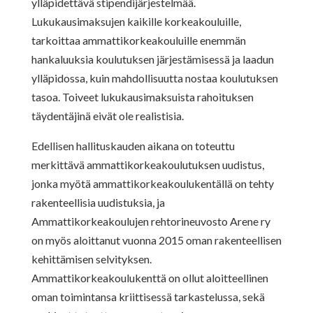
ylläpidettävä stipendijärjestelmää.
Lukukausimaksujen kaikille korkeakouluille,
tarkoittaa ammattikorkeakouluille enemmän
hankaluuksia koulutuksen järjestämisessä ja laadun
ylläpidossa, kuin mahdollisuutta nostaa koulutuksen
tasoa. Toiveet lukukausimaksuista rahoituksen
täydentäjinä eivät ole realistisia.
Edellisen hallituskauden aikana on toteuttu
merkittävä ammattikorkeakoulutuksen uudistus,
jonka myötä ammattikorkeakoulukentällä on tehty
rakenteellisia uudistuksia, ja
Ammattikorkeakoulujen rehtorineuvosto Arene ry
on myös aloittanut vuonna 2015 oman rakenteellisen
kehittämisen selvityksen.
Ammattikorkeakoulukenttä on ollut aloitteellinen
oman toimintansa kriittisessä tarkastelussa, sekä