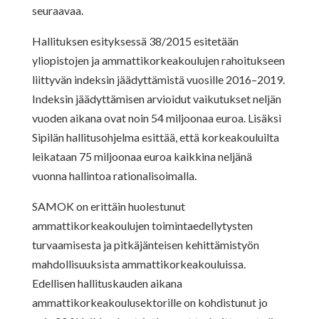
seuraavaa.
Hallituksen esityksessä 38/2015 esitetään
yliopistojen ja ammattikorkeakoulujen rahoitukseen
liittyvän indeksin jäädyttämistä vuosille 2016–2019.
Indeksin jäädyttämisen arvioidut vaikutukset neljän
vuoden aikana ovat noin 54 miljoonaa euroa. Lisäksi
Sipilän hallitusohjelma esittää, että korkeakouluilta
leikataan 75 miljoonaa euroa kaikkina neljänä
vuonna hallintoa rationalisoimalla.
SAMOK on erittäin huolestunut
ammattikorkeakoulujen toimintaedellytysten
turvaamisesta ja pitkäjänteisen kehittämistyön
mahdollisuuksista ammattikorkeakouluissa.
Edellisen hallituskauden aikana
ammattikorkeakoulusektorille on kohdistunut jo