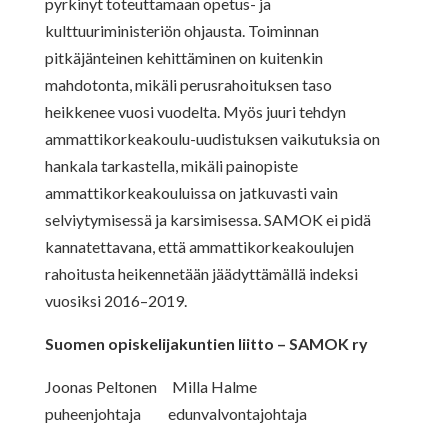
pyrkinyt toteuttamaan opetus- ja
kulttuuriministeriön ohjausta. Toiminnan
pitkäjänteinen kehittäminen on kuitenkin
mahdotonta, mikäli perusrahoituksen taso
heikkenee vuosi vuodelta. Myös juuri tehdyn
ammattikorkeakoulu-uudistuksen vaikutuksia on
hankala tarkastella, mikäli painopiste
ammattikorkeakouluissa on jatkuvasti vain
selviytymisessä ja karsimisessa. SAMOK ei pidä
kannatettavana, että ammattikorkeakoulujen
rahoitusta heikennetään jäädyttämällä indeksi
vuosiksi 2016–2019.
Suomen opiskelijakuntien liitto – SAMOK ry
Joonas Peltonen Milla Halme
puheenjohtaja edunvalvontajohtaja