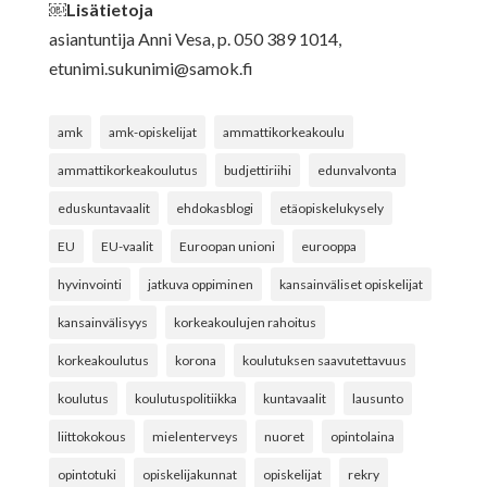
￼Lisätietoja
asiantuntija Anni Vesa, p. 050 389 1014,
etunimi.sukunimi@samok.fi
amk
amk-opiskelijat
ammattikorkeakoulu
ammattikorkeakoulutus
budjettiriihi
edunvalvonta
eduskuntavaalit
ehdokasblogi
etäopiskelukysely
EU
EU-vaalit
Euroopan unioni
eurooppa
hyvinvointi
jatkuva oppiminen
kansainväliset opiskelijat
kansainvälisyys
korkeakoulujen rahoitus
korkeakoulutus
korona
koulutuksen saavutettavuus
koulutus
koulutuspolitiikka
kuntavaalit
lausunto
liittokokous
mielenterveys
nuoret
opintolaina
opintotuki
opiskelijakunnat
opiskelijat
rekry