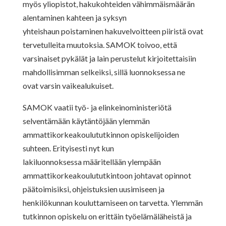
myös yliopistot, hakukohteiden vähimmäismäärän
alentaminen kahteen ja syksyn
yhteishaun poistaminen hakuvelvoitteen piiristä ovat
tervetulleita muutoksia. SAMOK toivoo, että
varsinaiset pykälät ja lain perustelut kirjoitettaisiin
mahdollisimman selkeiksi, sillä luonnoksessa ne
ovat varsin vaikealukuiset.
SAMOK vaatii työ- ja elinkeinoministeriötä
selventämään käytäntöjään ylemmän
ammattikorkeakoulututkinnon opiskelijoiden
suhteen. Erityisesti nyt kun
lakiluonnoksessa määritellään ylempään
ammattikorkeakoulututkintoon johtavat opinnot
päätoimisiksi, ohjeistuksien uusimiseen ja
henkilökunnan kouluttamiseen on tarvetta. Ylemmän
tutkinnon opiskelu on erittäin työelämäläheistä ja