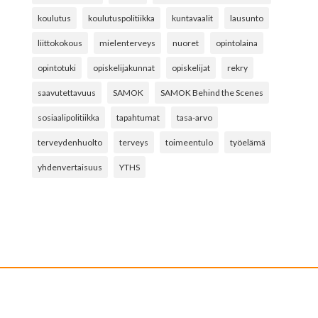
koulutus
koulutuspolitiikka
kuntavaalit
lausunto
liittokokous
mielenterveys
nuoret
opintolaina
opintotuki
opiskelijakunnat
opiskelijat
rekry
saavutettavuus
SAMOK
SAMOK Behind the Scenes
sosiaalipolitiikka
tapahtumat
tasa-arvo
terveydenhuolto
terveys
toimeentulo
työelämä
yhdenvertaisuus
YTHS