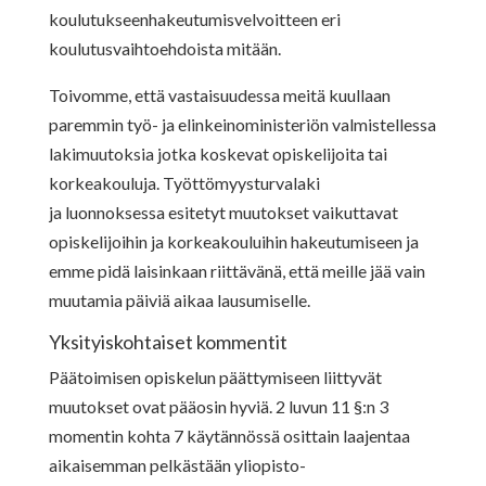
koulutukseenhakeutumisvelvoitteen eri
koulutusvaihtoehdoista mitään.
Toivomme, että vastaisuudessa meitä kuullaan
paremmin työ- ja elinkeinoministeriön valmistellessa
lakimuutoksia jotka koskevat opiskelijoita tai
korkeakouluja. Työttömyysturvalaki
ja luonnoksessa esitetyt muutokset vaikuttavat
opiskelijoihin ja korkeakouluihin hakeutumiseen ja
emme pidä laisinkaan riittävänä, että meille jää vain
muutamia päiviä aikaa lausumiselle.
Yksityiskohtaiset kommentit
Päätoimisen opiskelun päättymiseen liittyvät
muutokset ovat pääosin hyviä. 2 luvun 11 §:n 3
momentin kohta 7 käytännössä osittain laajentaa
aikaisemman pelkästään yliopisto-