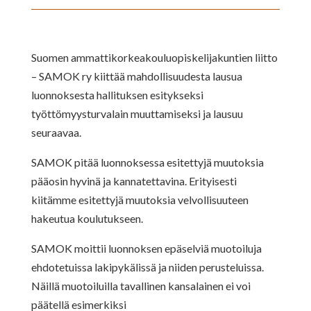
Suomen ammattikorkeakouluopiskelijakuntien liitto
– SAMOK ry kiittää mahdollisuudesta lausua
luonnoksesta hallituksen esitykseksi
työttömyysturvalain muuttamiseksi ja lausuu
seuraavaa.
SAMOK pitää luonnoksessa esitettyjä muutoksia
pääosin hyvinä ja kannatettavina. Erityisesti
kiitämme esitettyjä muutoksia velvollisuuteen
hakeutua koulutukseen.
SAMOK moittii luonnoksen epäselviä muotoiluja
ehdotetuissa lakipykälissä ja niiden perusteluissa.
Näillä muotoiluilla tavallinen kansalainen ei voi
päätellä esimerkiksi