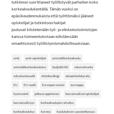
tutkinnon suorittaneet työllistyvät parhaiten koko
korkeakoulukentällä. Tämän vuoksi on
epäoikeudenmukaista että työttömäksi jääneet
opiskelijat ja tutkintoon hakijat
joutuvat kiistelemään työ- ja elinkeinotoimistojen
kanssa toimeentulostaan edistäessään
omaehtoisesti työllistymismahdollisuuksiaan.
amk
amk-opiskelijat
ammattikorkeakoulu
ammattikorkeakoulutus
budjettiriihi
edunvalvonta
eduskuntavaalit
ehdokasblogi
etäopiskelukysely
EU
EU-vaalit
Euroopan unioni
eurooppa
hyvinvointi
jatkuva oppiminen
kansainväliset opiskelijat
kansainvälisyys
korkeakoulujen rahoitus
korkeakoulutus
korona
koulutuksen saavutettavuus