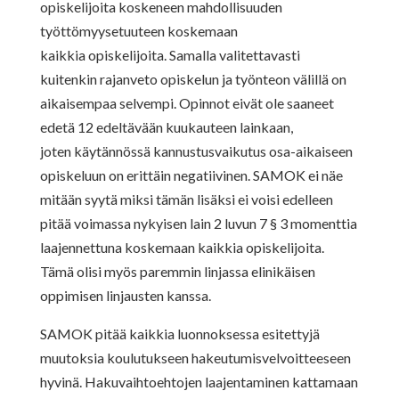
opiskelijoita koskeneen mahdollisuuden
työttömyysetuuteen koskemaan
kaikkia opiskelijoita. Samalla valitettavasti
kuitenkin rajanveto opiskelun ja työnteon välillä on
aikaisempaa selvempi. Opinnot eivät ole saaneet
edetä 12 edeltävään kuukauteen lainkaan,
joten käytännössä kannustusvaikutus osa-aikaiseen
opiskeluun on erittäin negatiivinen. SAMOK ei näe
mitään syytä miksi tämän lisäksi ei voisi edelleen
pitää voimassa nykyisen lain 2 luvun 7 § 3 momenttia
laajennettuna koskemaan kaikkia opiskelijoita.
Tämä olisi myös paremmin linjassa elinikäisen
oppimisen linjausten kanssa.
SAMOK pitää kaikkia luonnoksessa esitettyjä
muutoksia koulutukseen hakeutumisvelvoitteeseen
hyvinä. Hakuvaihtoehtojen laajentaminen kattamaan