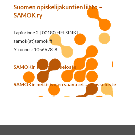
Suomen opiskelijakuntien liitto –
SAMOK ry
Lapinrinne 2 | 00180 HELSINKI
samok(at)samok.fi
Y-tunnus: 1056678-8
SAMOKin tietosuojaseloste
SAMOKin nettisivujen saavutettavuusseloste