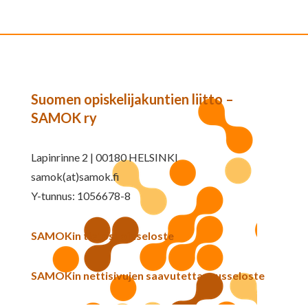
Suomen opiskelijakuntien liitto –
SAMOK ry
Lapinrinne 2 | 00180 HELSINKI
samok(at)samok.fi
Y-tunnus: 1056678-8
SAMOKin tietosuojaseloste
SAMOKin nettisivujen saavutettavuusseloste