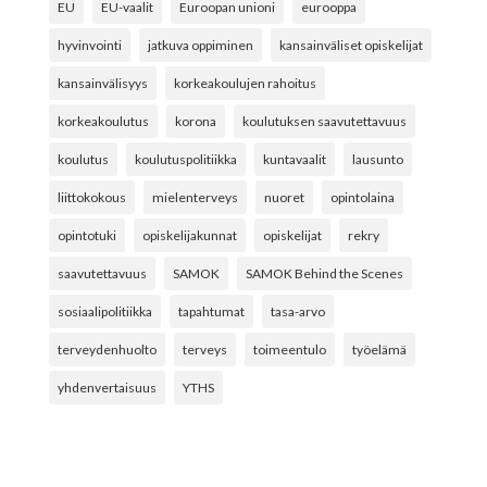
EU
EU-vaalit
Euroopan unioni
eurooppa
hyvinvointi
jatkuva oppiminen
kansainväliset opiskelijat
kansainvälisyys
korkeakoulujen rahoitus
korkeakoulutus
korona
koulutuksen saavutettavuus
koulutus
koulutuspolitiikka
kuntavaalit
lausunto
liittokokous
mielenterveys
nuoret
opintolaina
opintotuki
opiskelijakunnat
opiskelijat
rekry
saavutettavuus
SAMOK
SAMOK Behind the Scenes
sosiaalipolitiikka
tapahtumat
tasa-arvo
terveydenhuolto
terveys
toimeentulo
työelämä
yhdenvertaisuus
YTHS