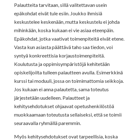
Palautteita tarvitaan, sillä valitettavan usein
epäkohdat eivät tule esiin. Joukko ihmisiä
keskustelee keskenään, mutta keskustelu ei johda
mihinkään, koska kukaan ei vie asiaa eteenpäin.
Epäkohdat, jotka vaativat toimenpiteitä eivät etene.
Vasta kun asiasta päättävä taho saa tiedon, voi
syntyä konkreettisia korjaustoimenpiteitä.
Koulutusta ja oppimisympäristöjä kehitetään
opiskelijoilta tulleen palautteen avulla. Esimerkkinä
kurssi tai moduuli, jossa on toimimattomia seikkoja.
Jos kukaan ei anna palautetta, sama toteutus
järjestetään uudelleen. Palautteet ja
kehitysehdotukset ohjaavat opetushenkilöstöä
muokkaamaan toteutusta sellaiseksi, että se toimii
seuraavalla ryhmällä paremmin.
Myös kehitysehdotukset ovat tarpeellisia, koska