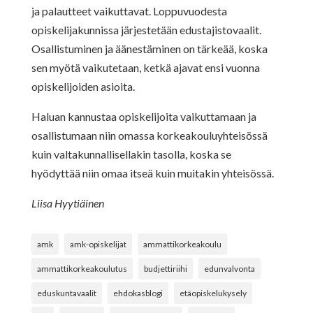
ja palautteet vaikuttavat. Loppuvuodesta
opiskelijakunnissa järjestetään edustajistovaalit.
Osallistuminen ja äänestäminen on tärkeää, koska
sen myötä vaikutetaan, ketkä ajavat ensi vuonna
opiskelijoiden asioita.
Haluan kannustaa opiskelijoita vaikuttamaan ja
osallistumaan niin omassa korkeakouluyhteisössä
kuin valtakunnallisellakin tasolla, koska se
hyödyttää niin omaa itseä kuin muitakin yhteisössä.
Liisa Hyytiäinen
amk
amk-opiskelijat
ammattikorkeakoulu
ammattikorkeakoulutus
budjettiriihi
edunvalvonta
eduskuntavaalit
ehdokasblogi
etäopiskelukysely