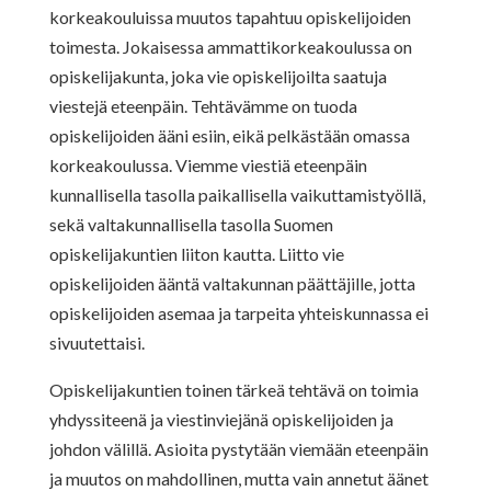
korkeakouluissa muutos tapahtuu opiskelijoiden
toimesta. Jokaisessa ammattikorkeakoulussa on
opiskelijakunta, joka vie opiskelijoilta saatuja
viestejä eteenpäin. Tehtävämme on tuoda
opiskelijoiden ääni esiin, eikä pelkästään omassa
korkeakoulussa. Viemme viestiä eteenpäin
kunnallisella tasolla paikallisella vaikuttamistyöllä,
sekä valtakunnallisella tasolla Suomen
opiskelijakuntien liiton kautta. Liitto vie
opiskelijoiden ääntä valtakunnan päättäjille, jotta
opiskelijoiden asemaa ja tarpeita yhteiskunnassa ei
sivuutettaisi.
Opiskelijakuntien toinen tärkeä tehtävä on toimia
yhdyssiteenä ja viestinviejänä opiskelijoiden ja
johdon välillä. Asioita pystytään viemään eteenpäin
ja muutos on mahdollinen, mutta vain annetut äänet