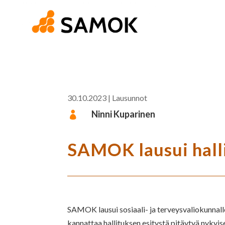
30.10.2023
|
Lausunnot
Ninni Kuparinen

SAMOK lausui halli
SAMOK lausui sosiaali- ja terveysvaliokunnal
kannattaa hallituksen esitystä pitäytyä nykyis