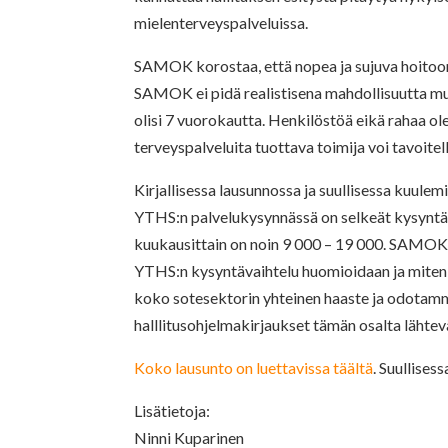
mielenterveyspalveluissa.
SAMOK korostaa, että nopea ja sujuva hoitoon 
SAMOK ei pidä realistisena mahdollisuutta mu
olisi 7 vuorokautta. Henkilöstöä eikä rahaa ole
terveyspalveluita tuottava toimija voi tavoit
Kirjallisessa lausunnossa ja suullisessa kuule
YTHS:n palvelukysynnässä on selkeät kysyntäpii
kuukausittain on noin 9 000 – 19 000. SAMOK 
YTHS:n kysyntävaihtelu huomioidaan ja miten 
koko sotesektorin yhteinen haaste ja odotamm
halllitusohjelmakirjaukset tämän osalta lähte
Koko lausunto on luettavissa täältä
. Suullises
Lisätietoja:
Ninni Kuparinen