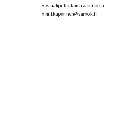
Sosiaalipolitiikan asiantuntija
ninni.kuparinen@samok.fi