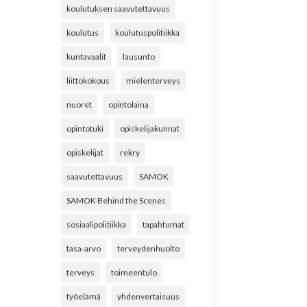
koulutuksen saavutettavuus
koulutus
koulutuspolitiikka
kuntavaalit
lausunto
liittokokous
mielenterveys
nuoret
opintolaina
opintotuki
opiskelijakunnat
opiskelijat
rekry
saavutettavuus
SAMOK
SAMOK Behind the Scenes
sosiaalipolitiikka
tapahtumat
tasa-arvo
terveydenhuolto
terveys
toimeentulo
työelämä
yhdenvertaisuus