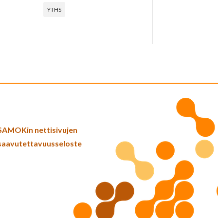
YTHS
SAMOKin nettisivujen
saavutettavuusseloste