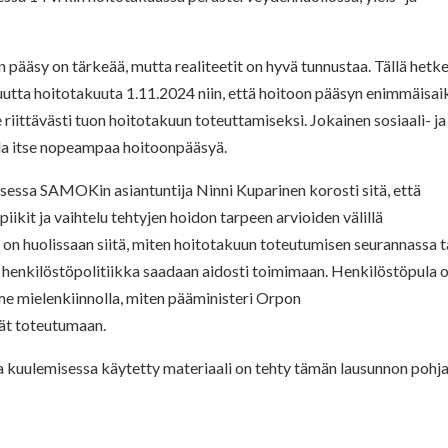
pääsy on tärkeää, mutta realiteetit on hyvä tunnustaa. Tällä hetke
utta hoitotakuuta 1.11.2024 niin, että hoitoon pääsyn enimmäisai
 riittävästi tuon hoitotakuun toteuttamiseksi. Jokainen sosiaali- ja
ella itse nopeampaa hoitoonpääsyä.
misessa SAMOKin asiantuntija Ninni Kuparinen korosti sitä, että
kit ja vaihtelu tehtyjen hoidon tarpeen arvioiden välillä
on huolissaan siitä, miten hoitotakuun toteutumisen seurannassa 
henkilöstöpolitiikka saadaan aidosti toimimaan. Henkilöstöpula 
e mielenkiinnolla, miten pääministeri Orpon
vät toteutumaan.
sa kuulemisessa käytetty materiaali on tehty tämän lausunnon pohja