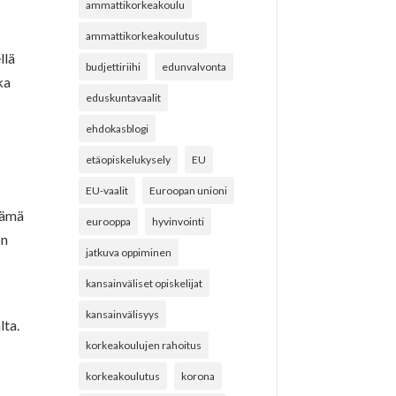
ammattikorkeakoulu
ammattikorkeakoulutus
llä
budjettiriihi
edunvalvonta
ka
eduskuntavaalit
ehdokasblogi
etäopiskelukysely
EU
EU-vaalit
Euroopan unioni
tämä
eurooppa
hyvinvointi
on
jatkuva oppiminen
kansainväliset opiskelijat
kansainvälisyys
lta.
korkeakoulujen rahoitus
korkeakoulutus
korona