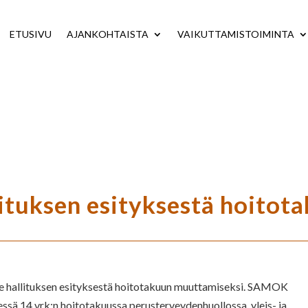
ETUSIVU
AJANKOHTAISTA
VAIKUTTAMISTOIMINTA
tuksen esityksestä hoitota
le hallituksen esityksestä hoitotakuun muuttamiseksi. SAMOK
essä 14 vrk:n hoitotakuussa perusterveydenhuollossa, yleis- ja