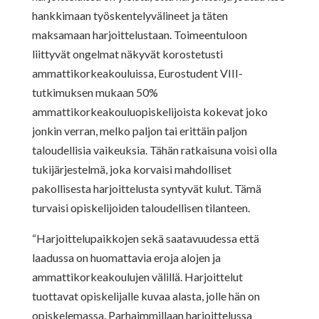
hankkimaan työskentelyvälineet ja täten
maksamaan harjoittelustaan. Toimeentuloon
liittyvät ongelmat näkyvät korostetusti
ammattikorkeakouluissa, Eurostudent VIII-
tutkimuksen mukaan 50%
ammattikorkeakouluopiskelijoista kokevat joko
jonkin verran, melko paljon tai erittäin paljon
taloudellisia vaikeuksia. Tähän ratkaisuna voisi olla
tukijärjestelmä, joka korvaisi mahdolliset
pakollisesta harjoittelusta syntyvät kulut. Tämä
turvaisi opiskelijoiden taloudellisen tilanteen.
“Harjoittelupaikkojen sekä saatavuudessa että
laadussa on huomattavia eroja alojen ja
ammattikorkeakoulujen välillä. Harjoittelut
tuottavat opiskelijalle kuvaa alasta, jolle hän on
opiskelemassa. Parhaimmillaan harjoittelussa