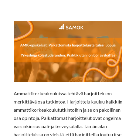
Ammattikorkeakouluissa tehtävä harjoittelu on
merkittävä osa tutkintoa. Harjoittelu kuuluu kaikkiin
ammattikorkeakoulututkintoihin ja se on pakollinen
osa opintoja. Palkattomat harjoittelut ovat ongelma
varsinkin sosiaali-ja terveysalalla. Tämän alan
harjoitteluissa on yleistä, että harjoittelija joutuu itse