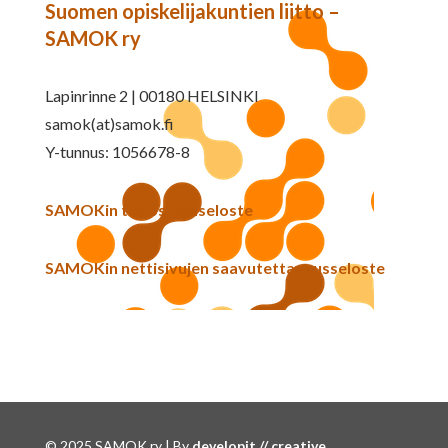
Suomen opiskelijakuntien liitto –
SAMOK ry
Lapinrinne 2 | 00180 HELSINKI
samok(at)samok.fi
Y-tunnus: 1056678-8
SAMOKin tietosuojaseloste
SAMOKin nettisivujen saavutettavuusseloste
© 2025 SAMOK ry | By
developit // creative