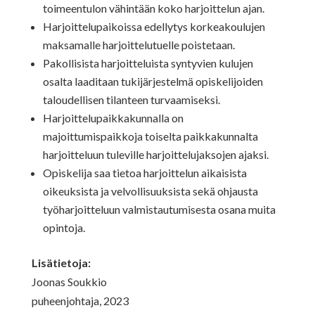
toimeentulon vähintään koko harjoittelun ajan.
Harjoittelupaikoissa edellytys korkeakoulujen
maksamalle harjoittelutuelle poistetaan.
Pakollisista harjoitteluista syntyvien kulujen
osalta laaditaan tukijärjestelmä opiskelijoiden
taloudellisen tilanteen turvaamiseksi.
Harjoittelupaikkakunnalla on
majoittumispaikkoja toiselta paikkakunnalta
harjoitteluun tuleville harjoittelujaksojen ajaksi.
Opiskelija saa tietoa harjoittelun aikaisista
oikeuksista ja velvollisuuksista sekä ohjausta
työharjoitteluun valmistautumisesta osana muita
opintoja.
Lisätietoja:
Joonas Soukkio
puheenjohtaja, 2023