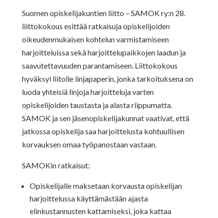
Suomen opiskelijakuntien liitto – SAMOK ry:n 28.
liittokokous esittää ratkaisuja opiskelijoiden
oikeudenmukaisen kohtelun varmistamiseen
harjoitteluissa sekä harjoittelupaikkojen laadun ja
saavutettavuuden parantamiseen. Liittokokous
hyväksyi liitolle linjapaperin, jonka tarkoituksena on
luoda yhteisiä linjoja harjoitteluja varten
opiskelijoiden taustasta ja alasta riippumatta.
SAMOK ja sen jäsenopiskelijakunnat vaativat, että
jatkossa opiskelija saa harjoittelusta kohtuullisen
korvauksen omaa työpanostaan vastaan.
SAMOKin ratkaisut:
Opiskelijalle maksetaan korvausta opiskelijan
harjoittelussa käyttämästään ajasta
elinkustannusten kattamiseksi, joka kattaa