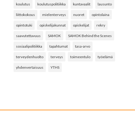
koulutus
koulutuspolitiikka
kuntavaalit
lausunto
liittokokous
mielenterveys
nuoret
opintolaina
opintotuki
opiskelijakunnat
opiskelijat
rekry
saavutettavuus
SAMOK
SAMOK Behind the Scenes
sosiaalipolitiikka
tapahtumat
tasa-arvo
terveydenhuolto
terveys
toimeentulo
työelämä
yhdenvertaisuus
YTHS