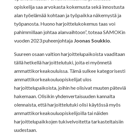
opiskelija saa arvokasta kokemusta sekä innostusta
alan työelämää kohtaan ja työpaikka näkemystä ja
työpanosta. Huono harjoittelukokemus taas voi
pahimmillaan johtaa alanvaihtoon”, toteaa SAMOKin
vuoden 2023 puheenjohtaja
Joonas Soukkio
.
Suureen osaan valtion harjoittelupaikoista vaaditaan
tällä hetkellä harjoittelutuki, joita ei myönnetä
ammattikorkeakouluissa. Tämä sulkee kategorisesti
ammattikorkeakouluopiskelijat ulos
harjoittelupaikoista, joihin he olisivat muuten päteviä
hakemaan. Olisikin yhdenvertaisuuden kannalta
olennaista, että harjoittelutuki olisi käytössä myös
ammattikorkeakouluopiskelijoilla tai näiden
harjoittelupaikkojen tukivelvoitetta tarkasteltaisiin
uudestaan.