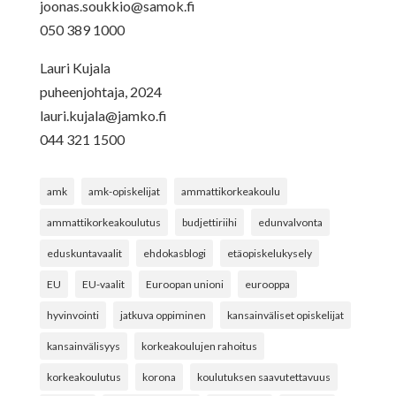
joonas.soukkio@samok.fi
050 389 1000
Lauri Kujala
puheenjohtaja, 2024
lauri.kujala@jamko.fi
044 321 1500
amk
amk-opiskelijat
ammattikorkeakoulu
ammattikorkeakoulutus
budjettiriihi
edunvalvonta
eduskuntavaalit
ehdokasblogi
etäopiskelukysely
EU
EU-vaalit
Euroopan unioni
eurooppa
hyvinvointi
jatkuva oppiminen
kansainväliset opiskelijat
kansainvälisyys
korkeakoulujen rahoitus
korkeakoulutus
korona
koulutuksen saavutettavuus