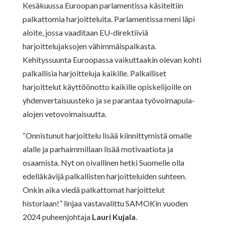
Kesäkuussa Euroopan parlamentissa käsiteltiin
palkattomia harjoitteluita. Parlamentissa meni läpi
aloite, jossa vaaditaan EU-direktiiviä
harjoittelujaksojen vähimmäispalkasta.
Kehityssuunta Euroopassa vaikuttaakin olevan kohti
palkallisia harjoitteluja kaikille. Palkalliset
harjoittelut käyttöönotto kaikille opiskelijoille on
yhdenvertaisuusteko ja se parantaa työvoimapula-
alojen vetovoimaisuutta.
“Onnistunut harjoittelu lisää kiinnittymistä omalle
alalle ja parhaimmillaan lisää motivaatiota ja
osaamista. Nyt on oivallinen hetki Suomelle olla
edelläkävijä palkallisten harjoitteluiden suhteen.
Onkin aika viedä palkattomat harjoittelut
historiaan!” linjaa vastavalittu SAMOKin vuoden
2024 puheenjohtaja
Lauri Kujala
.