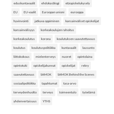
eduskuntavaalit
ehdokasblogi
etäopiskelukysely
EU
EU-vaalit
Euroopan unioni
eurooppa
hyvinvointi
jatkuva oppiminen
kansainväliset opiskelijat
kansainvälisyys
korkeakoulujen rahoitus
korkeakoulutus
korona
koulutuksen saavutettavuus
koulutus
koulutuspolitiikka
kuntavaalit
lausunto
liittokokous
mielenterveys
nuoret
opintolaina
opintotuki
opiskelijakunnat
opiskelijat
rekry
saavutettavuus
SAMOK
SAMOK Behind the Scenes
sosiaalipolitiikka
tapahtumat
tasa-arvo
terveydenhuolto
terveys
toimeentulo
työelämä
yhdenvertaisuus
YTHS