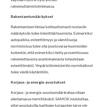
rakennuttamistoiminnassa.
Rakentamismääräykset
Rakentamisen hintaa kohtuuttomasti nostaviin
määräyksiin tulee kiinnittää huomiota. Esimerkiksi
autopaikka, esteettömyys ja väestösuoja
normistoissa tulee olla joustovaraa huomioiden
kuitenkin, että esimerkiksi tietty prosenttiosuus
rakennettavasta asuntokannasta toteutetaan
esteettömästi. Ympäristöministeriön normitalkoot
tulee viedä käytäntöön.
Korjaus- ja energia-avustukset
Korjaus- ja energia-avustusmäärärahaa ollaan
alentamassa merkittävästi. SAMOK muistuttaa,
ettei avustuksilla tuettujen korjausten tarve ole