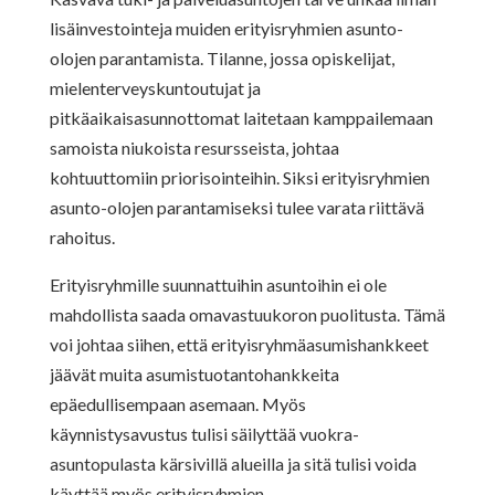
lisäinvestointeja muiden erityisryhmien asunto-
olojen parantamista. Tilanne, jossa opiskelijat,
mielenterveyskuntoutujat ja
pitkäaikaisasunnottomat laitetaan kamppailemaan
samoista niukoista resursseista, johtaa
kohtuuttomiin priorisointeihin. Siksi erityisryhmien
asunto-olojen parantamiseksi tulee varata riittävä
rahoitus.
Erityisryhmille suunnattuihin asuntoihin ei ole
mahdollista saada omavastuukoron puolitusta. Tämä
voi johtaa siihen, että erityisryhmäasumishankkeet
jäävät muita asumistuotantohankkeita
epäedullisempaan asemaan. Myös
käynnistysavustus tulisi säilyttää vuokra-
asuntopulasta kärsivillä alueilla ja sitä tulisi voida
käyttää myös erityisryhmien