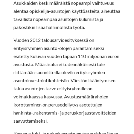
Asukkaiden keskimääräistä nopeampi vaihtuvuus
alentaa opiskelija-asuntojen käyttöasteita, aiheuttaa
tavallista nopeampaa asuntojen kulumista ja
pakostikin lisää hallinnollista työtä.
Vuoden 2012 talousarvioesityksessä on
erityisryhmien asunto-olojen parantamiseksi
esitetty kuluvan vuoden tapaan 110 miljoonan euron
avustusta. Määräraha ei todennäköisesti tule
riittämään suunnitteilla oleviin erityisryhmien
asuntoinvestointikohteisiin. Väestön ikääntymisen
takia asuntojen tarve erityisryhmille on
voimakkaassa kasvussa. Avustusmäärärahojen
korottaminen on perusedellytys asetettujen
hankinta-, rakentamis- ja peruskorjaustavoitteiden
saavuttamiseksi.
Kasvava tuki- ja palveluasuntojen tarve uhkaa ilman