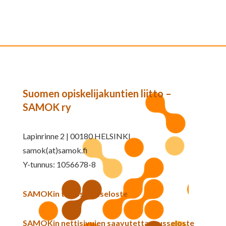
Suomen opiskelijakuntien liitto –
SAMOK ry
Lapinrinne 2 | 00180 HELSINKI
samok(at)samok.fi
Y-tunnus: 1056678-8
SAMOKin tietosuojaseloste
SAMOKin nettisivujen saavutettavuusseloste