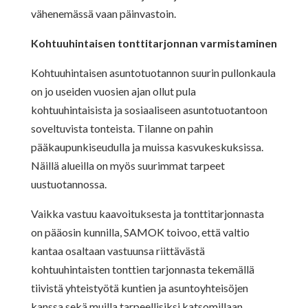
vähenemässä vaan päinvastoin.
Kohtuuhintaisen tonttitarjonnan varmistaminen
Kohtuuhintaisen asuntotuotannon suurin pullonkaula
on jo useiden vuosien ajan ollut pula
kohtuuhintaisista ja sosiaaliseen asuntotuotantoon
soveltuvista tonteista. Tilanne on pahin
pääkaupunkiseudulla ja muissa kasvukeskuksissa.
Näillä alueilla on myös suurimmat tarpeet
uustuotannossa.
Vaikka vastuu kaavoituksesta ja tonttitarjonnasta
on pääosin kunnilla, SAMOK toivoo, että valtio
kantaa osaltaan vastuunsa riittävästä
kohtuuhintaisten tonttien tarjonnasta tekemällä
tiivistä yhteistyötä kuntien ja asuntoyhteisöjen
kanssa sekä muilla tarpeellisiksi katsomillaan