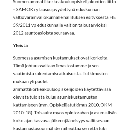
Suomen ammattikorkeakouluopiskelijakuntien liitto
– SAMOK ry lausuu pyydettynä eduskunnan
valtiovarainvaliokunnalle hallituksen esityksestä HE
59/2011 vp eduskunnalle valtion talousarvioksi
2012 asuntoasioista seuraavaa.
Yleistä
Suomessa asumisen kustannukset ovat korkeita.
Tämä johtuu osaltaan ilmastostamme ja sen
vaatimista rakentamisratkaisuista. Tutkimusten
mukaan yli puolet
ammattikorkeakouluopiskelijoiden käytettävissä
olevista tuloista kuluu asumiskustannusten
kattamiseen (mm. Opiskelijatutkimus 2010, OKM
2010: 18). Toisaalta myös opintorahan ja asumislisän
koko ajan kasvava jälkeenjääneisyys vallitsevaan
kustannustasoon nähden aiheuttaa sen että tuki