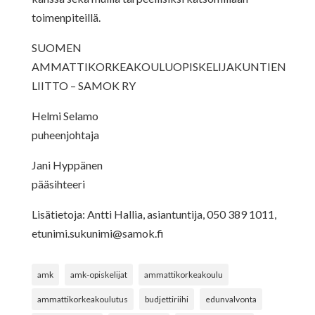
toimenpiteillä.
SUOMEN
AMMATTIKORKEAKOULUOPISKELIJAKUNTIEN
LIITTO – SAMOK RY
Helmi Selamo
puheenjohtaja
Jani Hyppänen
pääsihteeri
Lisätietoja: Antti Hallia, asiantuntija, 050 389 1011,
etunimi.sukunimi@samok.fi
amk
amk-opiskelijat
ammattikorkeakoulu
ammattikorkeakoulutus
budjettiriihi
edunvalvonta