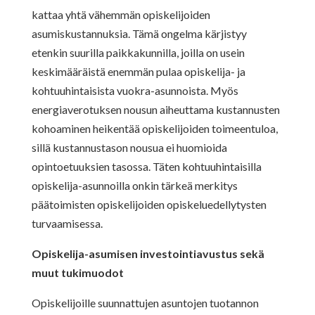
kattaa yhtä vähemmän opiskelijoiden
asumiskustannuksia. Tämä ongelma kärjistyy
etenkin suurilla paikkakunnilla, joilla on usein
keskimääräistä enemmän pulaa opiskelija- ja
kohtuuhintaisista vuokra-asunnoista. Myös
energiaverotuksen nousun aiheuttama kustannusten
kohoaminen heikentää opiskelijoiden toimeentuloa,
sillä kustannustason nousua ei huomioida
opintoetuuksien tasossa. Täten kohtuuhintaisilla
opiskelija-asunnoilla onkin tärkeä merkitys
päätoimisten opiskelijoiden opiskeluedellytysten
turvaamisessa.
Opiskelija-asumisen investointiavustus sekä
muut tukimuodot
Opiskelijoille suunnattujen asuntojen tuotannon