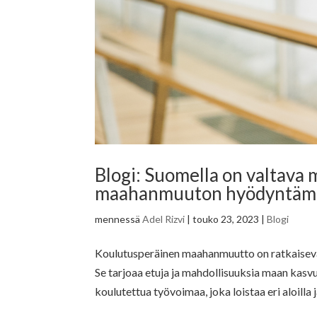
Blogi: Suomella on valtava
maahanmuuton hyödyntämi
mennessä
Adel Rizvi
|
touko 23, 2023
|
Blogi
Koulutusperäinen maahanmuutto on ratkaisev
Se tarjoaa etuja ja mahdollisuuksia maan kasvu
koulutettua työvoimaa, joka loistaa eri aloilla ja