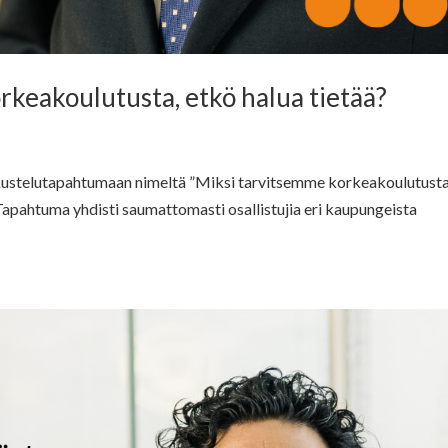
rkeakoulutusta, etkö halua tietää?
eskustelutapahtumaan nimeltä ”Miksi tarvitsemme korkeakoulutust
 Tapahtuma yhdisti saumattomasti osallistujia eri kaupungeista