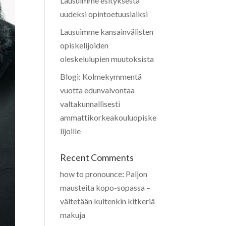
Lausuimme esityksestä
uudeksi opintoetuuslaiksi
Lausuimme kansainvälisten
opiskelijoiden
oleskelulupien muutoksista
Blogi: Kolmekymmentä
vuotta edunvalvontaa
valtakunnallisesti
ammattikorkeakouluopiske
lijoille
Recent Comments
how to pronounce
:
Paljon
mausteita kopo-sopassa –
vältetään kuitenkin kitkeriä
makuja