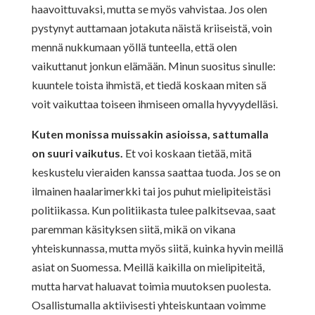
haavoittuvaksi, mutta se myös vahvistaa. Jos olen
pystynyt auttamaan jotakuta näistä kriiseistä, voin
mennä nukkumaan yöllä tunteella, että olen
vaikuttanut jonkun elämään. Minun suositus sinulle:
kuuntele toista ihmistä, et tiedä koskaan miten sä
voit vaikuttaa toiseen ihmiseen omalla hyvyydelläsi.
Kuten monissa muissakin asioissa, sattumalla
on suuri vaikutus.
Et voi koskaan tietää, mitä
keskustelu vieraiden kanssa saattaa tuoda. Jos se on
ilmainen haalarimerkki tai jos puhut mielipiteistäsi
politiikassa. Kun politiikasta tulee palkitsevaa, saat
paremman käsityksen siitä, mikä on vikana
yhteiskunnassa, mutta myös siitä, kuinka hyvin meillä
asiat on Suomessa. Meillä kaikilla on mielipiteitä,
mutta harvat haluavat toimia muutoksen puolesta.
Osallistumalla aktiivisesti yhteiskuntaan voimme