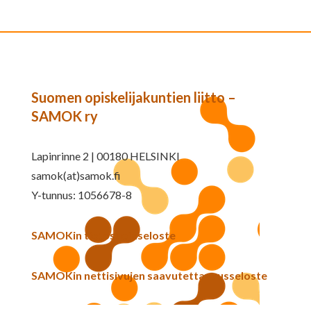
Suomen opiskelijakuntien liitto –
SAMOK ry
Lapinrinne 2 | 00180 HELSINKI
samok(at)samok.fi
Y-tunnus: 1056678-8
SAMOKin tietosuojaseloste
SAMOKin nettisivujen saavutettavuusseloste