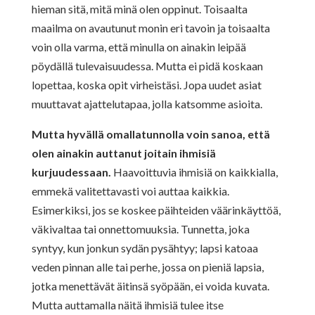
hieman sitä, mitä minä olen oppinut. Toisaalta
maailma on avautunut monin eri tavoin ja toisaalta
voin olla varma, että minulla on ainakin leipää
pöydällä tulevaisuudessa. Mutta ei pidä koskaan
lopettaa, koska opit virheistäsi. Jopa uudet asiat
muuttavat ajattelutapaa, jolla katsomme asioita.
Mutta hyvällä omallatunnolla voin sanoa, että
olen ainakin auttanut joitain ihmisiä
kurjuudessaan.
Haavoittuvia ihmisiä on kaikkialla,
emmekä valitettavasti voi auttaa kaikkia.
Esimerkiksi, jos se koskee päihteiden väärinkäyttöä,
väkivaltaa tai onnettomuuksia. Tunnetta, joka
syntyy, kun jonkun sydän pysähtyy; lapsi katoaa
veden pinnan alle tai perhe, jossa on pieniä lapsia,
jotka menettävät äitinsä syöpään, ei voida kuvata.
Mutta auttamalla näitä ihmisiä tulee itse