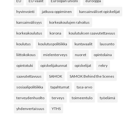
EU
EU-vaalit
Euroopan unioni
eurooppa
hyvinvointi
jatkuva oppiminen
kansainväliset opiskelijat
kansainvälisyys
korkeakoulujen rahoitus
korkeakoulutus
korona
koulutuksen saavutettavuus
koulutus
koulutuspolitiikka
kuntavaalit
lausunto
liittokokous
mielenterveys
nuoret
opintolaina
opintotuki
opiskelijakunnat
opiskelijat
rekry
saavutettavuus
SAMOK
SAMOK Behind the Scenes
sosiaalipolitiikka
tapahtumat
tasa-arvo
terveydenhuolto
terveys
toimeentulo
työelämä
yhdenvertaisuus
YTHS