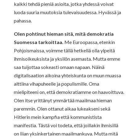
kaikki tehdä pieniä asioita, jotka yhdessä voivat
luoda suuria muutoksia tulevaisuudessa. Hyvässä ja
pahassa.
Olen pohtinut hieman sitä, mitä demokratia
Suomessa tarkoittaa.
Me Euroopassa, etenkin
Pohjoismaissa, voimme tällä hetkellä olla ylpeitä
ihmisoikeuksista ja yksilön asemasta. Mutta emme
saa tuijottaa sokeasti omaan napaan. Näinä
digitalisaation aikoina yhteiskunta on muun muassa
alttiina vihapuheelle ja populismille. Oma
mielipiteeni on, että demokratiamme on haavoittuva.
Olen itse yrittänyt ymmärtää maailmaa hieman
paremmin. Olen ottanut aikaa lukeakseni sekä
Hitlerin mein kampfia että kommunistista
manifestia. Tästä voi todeta, että joillakin ihmisillä
on liian yksinkertainen maailmankuva. Mutta mitä