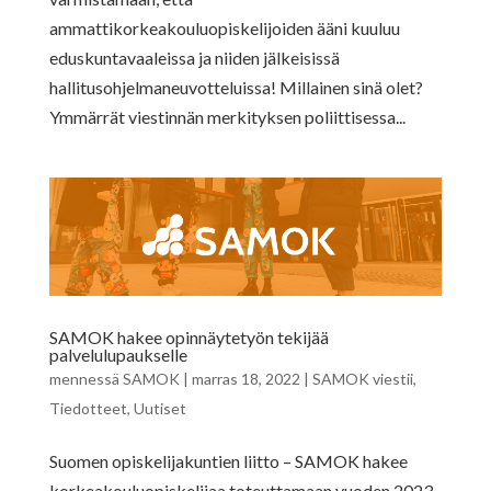
ammattikorkeakouluopiskelijoiden ääni kuuluu
eduskuntavaaleissa ja niiden jälkeisissä
hallitusohjelmaneuvotteluissa! Millainen sinä olet?
Ymmärrät viestinnän merkityksen poliittisessa...
SAMOK hakee opinnäytetyön tekijää
palvelulupaukselle
mennessä
SAMOK
|
marras 18, 2022
|
SAMOK viestii
,
Tiedotteet
,
Uutiset
Suomen opiskelijakuntien liitto – SAMOK hakee
korkeakouluopiskelijaa toteuttamaan vuoden 2023