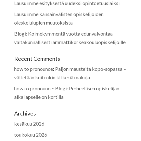
Lausuimme esityksestä uudeksi opintoetuuslaiksi
Lausuimme kansainvälisten opiskelijoiden
oleskelulupien muutoksista
Blogi: Kolmekymmentä vuotta edunvalvontaa
valtakunnallisesti ammattikorkeakouluopiskelijoille
Recent Comments
how to pronounce
:
Paljon mausteita kopo-sopassa –
vältetään kuitenkin kitkeriä makuja
how to pronounce
:
Blogi: Perheellisen opiskelijan
aika lapselle on kortilla
Archives
kesäkuu 2026
toukokuu 2026