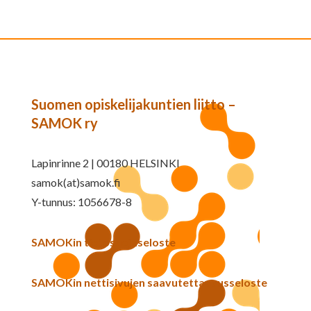
Suomen opiskelijakuntien liitto –
SAMOK ry
Lapinrinne 2 | 00180 HELSINKI
samok(at)samok.fi
Y-tunnus: 1056678-8
SAMOKin tietosuojaseloste
SAMOKin nettisivujen saavutettavuusseloste