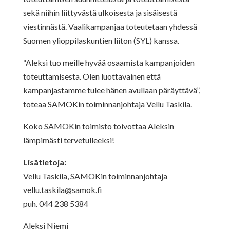
sekä niihin liittyvästä ulkoisesta ja sisäisestä
viestinnästä. Vaalikampanjaa toteutetaan yhdessä
Suomen ylioppilaskuntien liiton (SYL) kanssa.
“Aleksi tuo meille hyvää osaamista kampanjoiden
toteuttamisesta. Olen luottavainen että
kampanjastamme tulee hänen avullaan päräyttävä”,
toteaa SAMOKin toiminnanjohtaja Vellu Taskila.
Koko SAMOKin toimisto toivottaa Aleksin
lämpimästi tervetulleeksi!
Lisätietoja:
Vellu Taskila, SAMOKin toiminnanjohtaja
vellu.taskila@samok.fi
puh. 044 238 5384
Aleksi Niemi