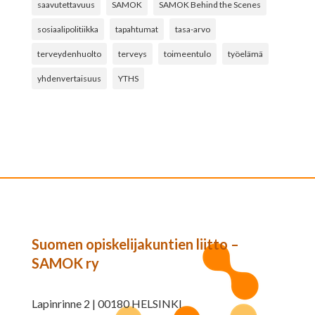
saavutettavuus
SAMOK
SAMOK Behind the Scenes
sosiaalipolitiikka
tapahtumat
tasa-arvo
terveydenhuolto
terveys
toimeentulo
työelämä
yhdenvertaisuus
YTHS
Suomen opiskelijakuntien liitto –
SAMOK ry
Lapinrinne 2 | 00180 HELSINKI