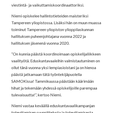
viestintä- ja vaikuttamiskoordinaattoriksi.
Niemi opiskelee hallintotieteiden maisteriksi
Tampereen yliopistossa. Lisäksi hän on muun muassa
toiminut Tampereen yliopiston ylioppilaskunnan
hallituksen puheenjohtajana vuonna 2022 ja
hallituksen jäsenenä vuonna 2020.
“On kunnia päästä koordinoimaan opiskelijaliikkeen
vaalityötä. Eduskuntavaaleihin valmistautuminen on
ollut tänä vuonna yksi lempiasioistani ja on hienoa
päästä jatkamaan tätä työntekijäpuolella
SAMOKissa! Tammikuussa päästään käärimään
hihat ja tekemään yhdessä opiskelijoille parempaa
tulevaisuutta!”, kertoo Niemi.
Niemi vastaa keväällä eduskuntavaalikampanjan
toteuttamisen suunnittelusta ja toteuttamisesta