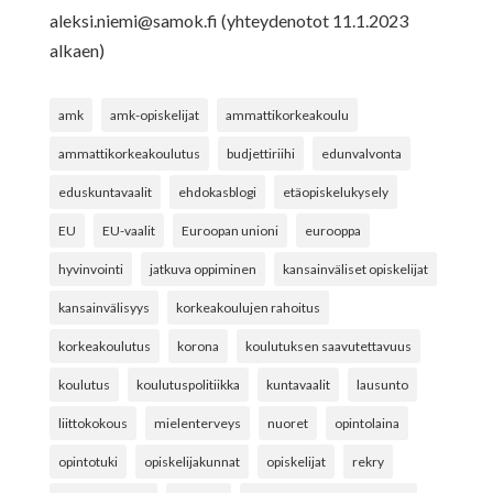
aleksi.niemi@samok.fi
(yhteydenotot 11.1.2023
alkaen)
amk
amk-opiskelijat
ammattikorkeakoulu
ammattikorkeakoulutus
budjettiriihi
edunvalvonta
eduskuntavaalit
ehdokasblogi
etäopiskelukysely
EU
EU-vaalit
Euroopan unioni
eurooppa
hyvinvointi
jatkuva oppiminen
kansainväliset opiskelijat
kansainvälisyys
korkeakoulujen rahoitus
korkeakoulutus
korona
koulutuksen saavutettavuus
koulutus
koulutuspolitiikka
kuntavaalit
lausunto
liittokokous
mielenterveys
nuoret
opintolaina
opintotuki
opiskelijakunnat
opiskelijat
rekry