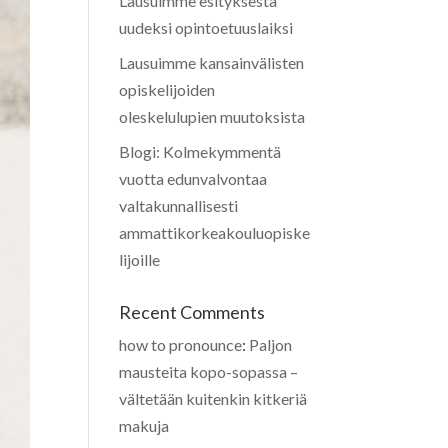
Lausuimme esityksestä
uudeksi opintoetuuslaiksi
Lausuimme kansainvälisten
opiskelijoiden
oleskelulupien muutoksista
Blogi: Kolmekymmentä
vuotta edunvalvontaa
valtakunnallisesti
ammattikorkeakouluopiske
lijoille
Recent Comments
how to pronounce
:
Paljon
mausteita kopo-sopassa –
vältetään kuitenkin kitkeriä
makuja