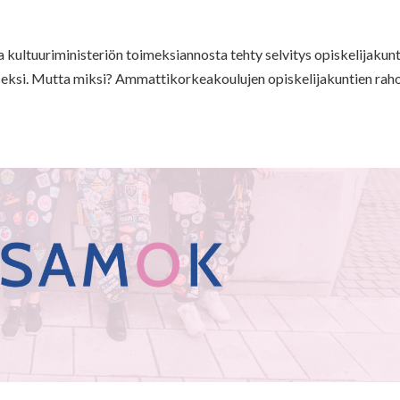
a kultuuriministeriön toimeksiannosta tehty selvitys opiskelijakun
miseksi. Mutta miksi? Ammattikorkeakoulujen opiskelijakuntien rah