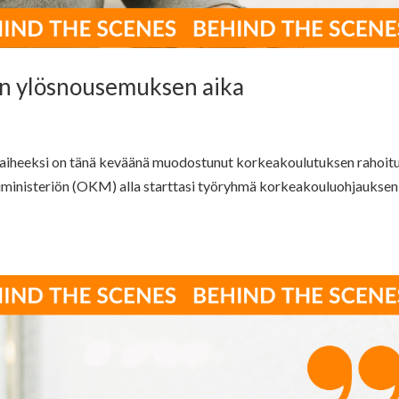
n ylösnousemuksen aika
aiheeksi on tänä keväänä muodostunut korkeakoulutuksen rahoitu
riministeriön (OKM) alla starttasi työryhmä korkeakouluohjauksen