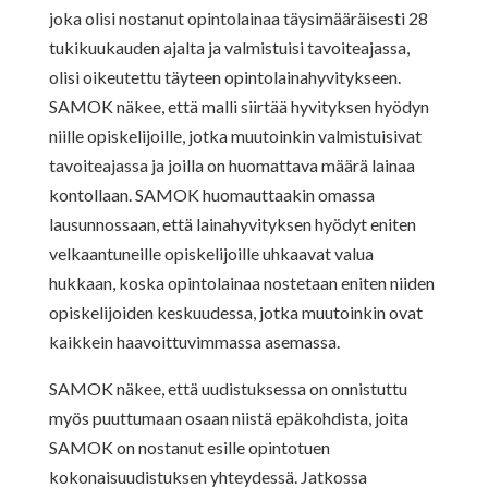
joka olisi nostanut opintolainaa täysimääräisesti 28
tukikuukauden ajalta ja valmistuisi tavoiteajassa,
olisi oikeutettu täyteen opintolainahyvitykseen.
SAMOK näkee, että malli siirtää hyvityksen hyödyn
niille opiskelijoille, jotka muutoinkin valmistuisivat
tavoiteajassa ja joilla on huomattava määrä lainaa
kontollaan. SAMOK huomauttaakin omassa
lausunnossaan, että lainahyvityksen hyödyt eniten
velkaantuneille opiskelijoille uhkaavat valua
hukkaan, koska opintolainaa nostetaan eniten niiden
opiskelijoiden keskuudessa, jotka muutoinkin ovat
kaikkein haavoittuvimmassa asemassa.
SAMOK näkee, että uudistuksessa on onnistuttu
myös puuttumaan osaan niistä epäkohdista, joita
SAMOK on nostanut esille opintotuen
kokonaisuudistuksen yhteydessä. Jatkossa