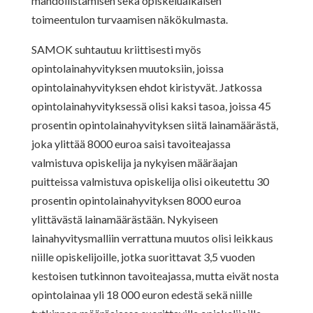
mahdollistamisen sekä opiskeluaikaisen
toimeentulon turvaamisen näkökulmasta.
SAMOK suhtautuu kriittisesti myös
opintolainahyvityksen muutoksiin, joissa
opintolainahyvityksen ehdot kiristyvät. Jatkossa
opintolainahyvityksessä olisi kaksi tasoa, joissa 45
prosentin opintolainahyvityksen siitä lainamäärästä,
joka ylittää 8000 euroa saisi tavoiteajassa
valmistuva opiskelija ja nykyisen määräajan
puitteissa valmistuva opiskelija olisi oikeutettu 30
prosentin opintolainahyvityksen 8000 euroa
ylittävästä lainamäärästään. Nykyiseen
lainahyvitysmalliin verrattuna muutos olisi leikkaus
niille opiskelijoille, jotka suorittavat 3,5 vuoden
kestoisen tutkinnon tavoiteajassa, mutta eivät nosta
opintolainaa yli 18 000 euron edestä sekä niille