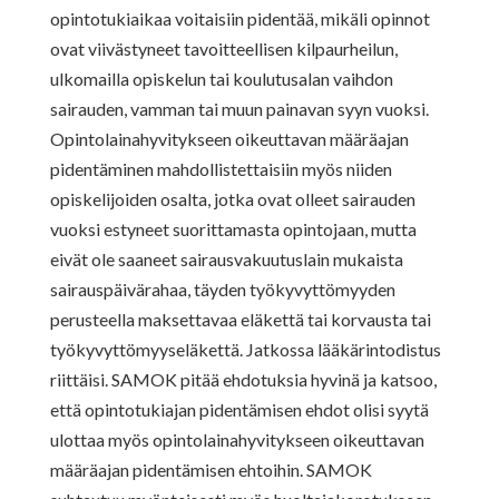
opintotukiaikaa voitaisiin pidentää, mikäli opinnot
ovat viivästyneet tavoitteellisen kilpaurheilun,
ulkomailla opiskelun tai koulutusalan vaihdon
sairauden, vamman tai muun painavan syyn vuoksi.
Opintolainahyvitykseen oikeuttavan määräajan
pidentäminen mahdollistettaisiin myös niiden
opiskelijoiden osalta, jotka ovat olleet sairauden
vuoksi estyneet suorittamasta opintojaan, mutta
eivät ole saaneet sairausvakuutuslain mukaista
sairauspäivärahaa, täyden työkyvyttömyyden
perusteella maksettavaa eläkettä tai korvausta tai
työkyvyttömyyseläkettä. Jatkossa lääkärintodistus
riittäisi. SAMOK pitää ehdotuksia hyvinä ja katsoo,
että opintotukiajan pidentämisen ehdot olisi syytä
ulottaa myös opintolainahyvitykseen oikeuttavan
määräajan pidentämisen ehtoihin. SAMOK