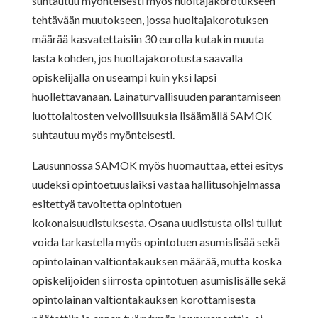
suhtautuu myönteisesti myös huoltajakorotukseen
tehtävään muutokseen, jossa huoltajakorotuksen
määrää kasvatettaisiin 30 eurolla kutakin muuta
lasta kohden, jos huoltajakorotusta saavalla
opiskelijalla on useampi kuin yksi lapsi
huollettavanaan. Lainaturvallisuuden parantamiseen
luottolaitosten velvollisuuksia lisäämällä SAMOK
suhtautuu myös myönteisesti.
Lausunnossa SAMOK myös huomauttaa, ettei esitys
uudeksi opintoetuuslaiksi vastaa hallitusohjelmassa
esitettyä tavoitetta opintotuen
kokonaisuudistuksesta. Osana uudistusta olisi tullut
voida tarkastella myös opintotuen asumislisää sekä
opintolainan valtiontakauksen määrää, mutta koska
opiskelijoiden siirrosta opintotuen asumislisälle sekä
opintolainan valtiontakauksen korottamisesta