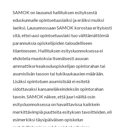
SAMOK on lausunut hallituksen esityksestä
eduskunnalle opintoetuuslaiksi ja eräiksi muiksi
laeiksi. Lausunnossaan SAMOK korostaa erityisesti
sitä, ettei uusi opintoetuuslaki tuo välttämättömiä
parannuksia opiskelijoiden taloudelliseen
tilanteeseen. Hallituksen esitysluonnoksessa ei
ehdoteta muutoksia itsenäisesti asuvan
ammattikorkeakouluopiskelijan opintorahan tai
asumislisän tasoon tai tukikuukausien määrään.
Lisäksi opintotuen asumislisää ei esitetä
sidottavaksi kansaneläkeindeksiin opintorahan
tavoin. SAMOK näkee, että juuri näiltä osin
esitysluonnoksessa on havaittavissa kaikkein
merkittävimpiä puutteita esityksen tavoitteiden, eli
esimerkiksi täysipäiväisen opiskelun