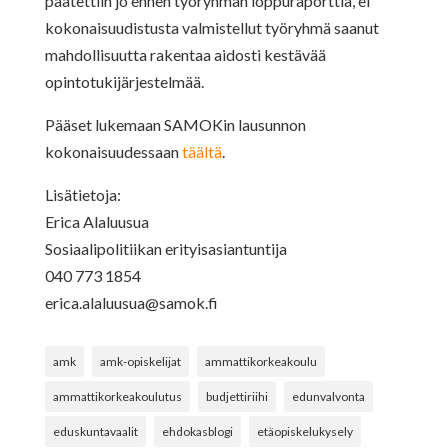
päätettiin jo ennen työryhmän loppuraporttia, ei
kokonaisuudistusta valmistellut työryhmä saanut
mahdollisuutta rakentaa aidosti kestävää
opintotukijärjestelmää.
Pääset lukemaan SAMOKin lausunnon
kokonaisuudessaan
täältä
.
Lisätietoja:
Erica Alaluusua
Sosiaalipolitiikan erityisasiantuntija
040 773 1854
erica.alaluusua@samok.fi
amk
amk-opiskelijat
ammattikorkeakoulu
ammattikorkeakoulutus
budjettiriihi
edunvalvonta
eduskuntavaalit
ehdokasblogi
etäopiskelukysely