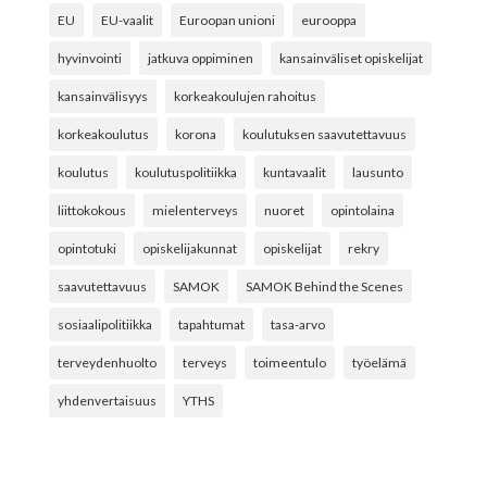
EU
EU-vaalit
Euroopan unioni
eurooppa
hyvinvointi
jatkuva oppiminen
kansainväliset opiskelijat
kansainvälisyys
korkeakoulujen rahoitus
korkeakoulutus
korona
koulutuksen saavutettavuus
koulutus
koulutuspolitiikka
kuntavaalit
lausunto
liittokokous
mielenterveys
nuoret
opintolaina
opintotuki
opiskelijakunnat
opiskelijat
rekry
saavutettavuus
SAMOK
SAMOK Behind the Scenes
sosiaalipolitiikka
tapahtumat
tasa-arvo
terveydenhuolto
terveys
toimeentulo
työelämä
yhdenvertaisuus
YTHS