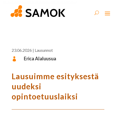
23.06.2026
|
Lausunnot
Erica Alaluusua

Lausuimme esityksestä
uudeksi
opintoetuuslaiksi