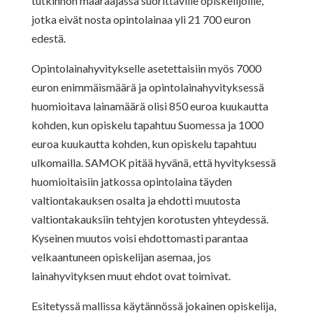
tutkinnon määräajassa suorittaville opiskelijoille,
jotka eivät nosta opintolainaa yli 21 700 euron
edestä.
Opintolainahyvitykselle asetettaisiin myös 7000
euron enimmäismäärä ja opintolainahyvityksessä
huomioitava lainamäärä olisi 850 euroa kuukautta
kohden, kun opiskelu tapahtuu Suomessa ja 1000
euroa kuukautta kohden, kun opiskelu tapahtuu
ulkomailla. SAMOK pitää hyvänä, että hyvityksessä
huomioitaisiin jatkossa opintolaina täyden
valtiontakauksen osalta ja ehdotti muutosta
valtiontakauksiin tehtyjen korotusten yhteydessä.
Kyseinen muutos voisi ehdottomasti parantaa
velkaantuneen opiskelijan asemaa, jos
lainahyvityksen muut ehdot ovat toimivat.
Esitetyssä mallissa käytännössä jokainen opiskelija,