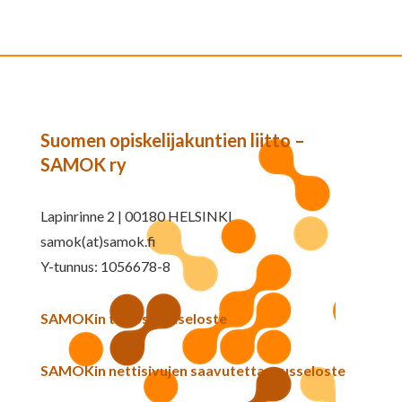
Suomen opiskelijakuntien liitto –
SAMOK ry
Lapinrinne 2 | 00180 HELSINKI
samok(at)samok.fi
Y-tunnus: 1056678-8
SAMOKin tietosuojaseloste
SAMOKin nettisivujen saavutettavuusseloste