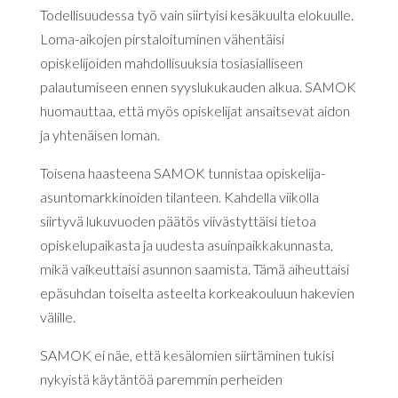
Todellisuudessa työ vain siirtyisi kesäkuulta elokuulle.
Loma-aikojen pirstaloituminen vähentäisi
opiskelijoiden mahdollisuuksia tosiasialliseen
palautumiseen ennen syyslukukauden alkua. SAMOK
huomauttaa, että myös opiskelijat ansaitsevat aidon
ja yhtenäisen loman.
Toisena haasteena SAMOK tunnistaa opiskelija-
asuntomarkkinoiden tilanteen. Kahdella viikolla
siirtyvä lukuvuoden päätös viivästyttäisi tietoa
opiskelupaikasta ja uudesta asuinpaikkakunnasta,
mikä vaikeuttaisi asunnon saamista. Tämä aiheuttaisi
epäsuhdan toiselta asteelta korkeakouluun hakevien
välille.
SAMOK ei näe, että kesälomien siirtäminen tukisi
nykyistä käytäntöä paremmin perheiden