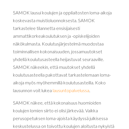
SAMOK lausui koulujen ja oppilaitosten loma-aikoja
koskevasta muistioluonnoksesta. SAMOK
tarkastelee tilannetta ensisijaisesti
ammattikorkeakoulutuksen ja -opiskelijoiden
näkökulmasta. Koulutusjärjestelmä muodostaa
toiminnallisen kokonaisuuden, jossamuutokset
yhdellä koulutusasteella heijastuvat seuraaville.
SAMOK näkeekin, että muutokset yhdellä
koulutusasteella pakottavat tarkastelemaan loma-
aikoja myös myöhemmillä koulutusasteilla. Koko
lausunnon voit lukea
lausuntopalvelussa
.
SAMOK näkee, että kokonaisuus huomioiden
koulujen lomien siirto ei olisi järkevää. Vaikka
perusopetuksen loma-ajoista käydyssä julkisessa
keskustelussa on toivottu koulujen aloitusta nykyistä