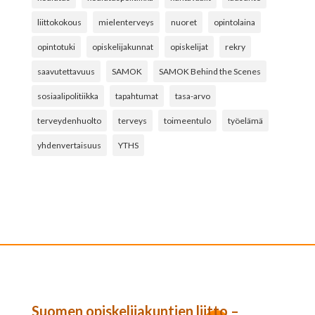
liittokokous
mielenterveys
nuoret
opintolaina
opintotuki
opiskelijakunnat
opiskelijat
rekry
saavutettavuus
SAMOK
SAMOK Behind the Scenes
sosiaalipolitiikka
tapahtumat
tasa-arvo
terveydenhuolto
terveys
toimeentulo
työelämä
yhdenvertaisuus
YTHS
Suomen opiskelijakuntien liitto –