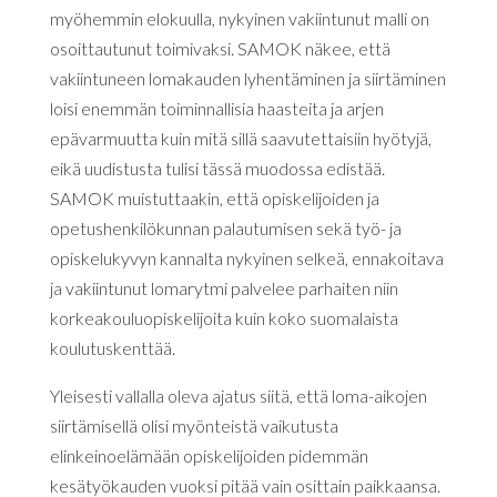
myöhemmin elokuulla, nykyinen vakiintunut malli on
osoittautunut toimivaksi. SAMOK näkee, että
vakiintuneen lomakauden lyhentäminen ja siirtäminen
loisi enemmän toiminnallisia haasteita ja arjen
epävarmuutta kuin mitä sillä saavutettaisiin hyötyjä,
eikä uudistusta tulisi tässä muodossa edistää.
SAMOK muistuttaakin, että opiskelijoiden ja
opetushenkilökunnan palautumisen sekä työ- ja
opiskelukyvyn kannalta nykyinen selkeä, ennakoitava
ja vakiintunut lomarytmi palvelee parhaiten niin
korkeakouluopiskelijoita kuin koko suomalaista
koulutuskenttää.
Yleisesti vallalla oleva ajatus siitä, että loma-aikojen
siirtämisellä olisi myönteistä vaikutusta
elinkeinoelämään opiskelijoiden pidemmän
kesätyökauden vuoksi pitää vain osittain paikkaansa.