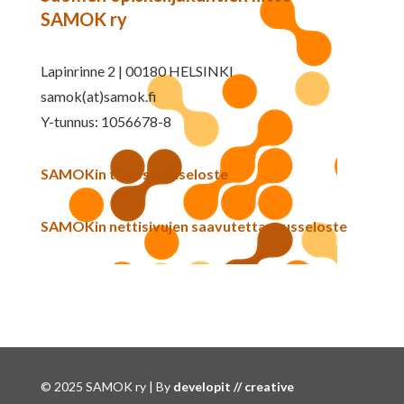
SAMOK ry
Lapinrinne 2 | 00180 HELSINKI
samok(at)samok.fi
Y-tunnus: 1056678-8
SAMOKin tietosuojaseloste
SAMOKin nettisivujen saavutettavuusseloste
© 2025 SAMOK ry | By
developit // creative