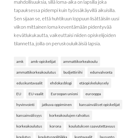
mahdollisuuksia, sillä loma-aika on lapsilla joka
tapauksessa pidempi kuin työssäkäyvillä aikuisilla.
Sen sijaan se, että huhtikuun loppuun lisättäisiin uusi
viikon mittainen loma keventämään pidentyvää
kevätlukukautta, vaikeuttaisi niiden opiskelijoiden
tilannetta, joilla on peruskouluikäisiä lapsia.
amk
amk-opiskelijat
ammattikorkeakoulu
ammattikorkeakoulutus
budjettiriihi
edunvalvonta
eduskuntavaalit
ehdokasblogi
etäopiskelukysely
EU
EU-vaalit
Euroopan unioni
eurooppa
hyvinvointi
jatkuva oppiminen
kansainväliset opiskelijat
kansainvälisyys
korkeakoulujen rahoitus
korkeakoulutus
korona
koulutuksen saavutettavuus
koulutus
koulutuspolitiikka
kuntavaalit
lausunto