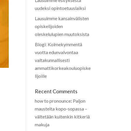
Lausuimme esityksestä
uudeksi opintoetuuslaiksi
Lausuimme kansainvälisten
opiskelijoiden
oleskelulupien muutoksista
Blogi: Kolmekymmentä
vuotta edunvalvontaa
valtakunnallisesti
ammattikorkeakouluopiske
lijoille
Recent Comments
how to pronounce
:
Paljon
mausteita kopo-sopassa –
vältetään kuitenkin kitkeriä
n
makuja