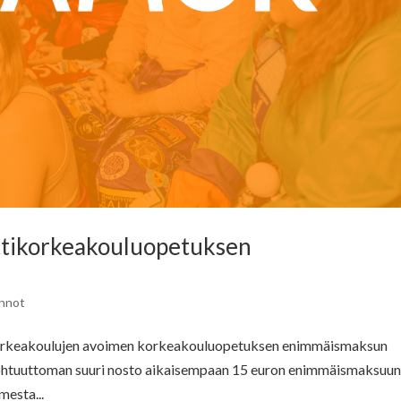
tikorkeakouluopetuksen
nnot
korkeakoulujen avoimen korkeakouluopetuksen enimmäismaksun
kohtuuttoman suuri nosto aikaisempaan 15 euron enimmäismaksuu
mesta...