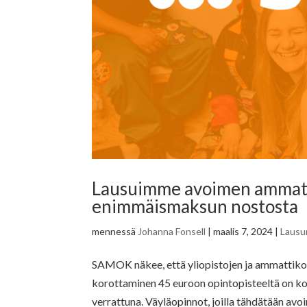
Lausuimme avoimen ammat
enimmäismaksun nostosta
mennessä
Johanna Fonsell
|
maalis 7, 2024
|
Lausu
SAMOK näkee, että yliopistojen ja ammatti
korottaminen 45 euroon opintopisteeltä on 
verrattuna. Väyläopinnot, joilla tähdätään avoi