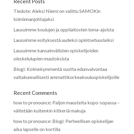
Recent Posts
Tiedote: Aleksi Niemi on valittu SAMOKin
toiminnanjohtajaksi
Lausuimme koulujen ja oppilaitosten loma-ajoista
Lausuimme esityksestä uudeksi opintoetuuslaiksi
Lausuimme kansainvälisten opiskelijoiden
oleskelulupien muutoksista
Blogi: Kolmekymmentä vuotta edunvalvontaa
valtakunnallisesti ammattikorkeakouluopiskelijoille
Recent Comments
how to pronounce
:
Paljon mausteita kopo-sopassa –
vältetään kuitenkin kitkeriä makuja
how to pronounce
:
Blogi: Perheellisen opiskelijan
aika lapselle on kortilla