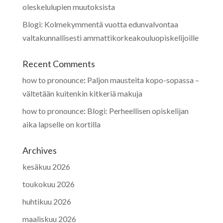
oleskelulupien muutoksista
Blogi: Kolmekymmentä vuotta edunvalvontaa
valtakunnallisesti ammattikorkeakouluopiskelijoille
Recent Comments
how to pronounce
:
Paljon mausteita kopo-sopassa –
vältetään kuitenkin kitkeriä makuja
how to pronounce
:
Blogi: Perheellisen opiskelijan
aika lapselle on kortilla
Archives
kesäkuu 2026
toukokuu 2026
huhtikuu 2026
maaliskuu 2026