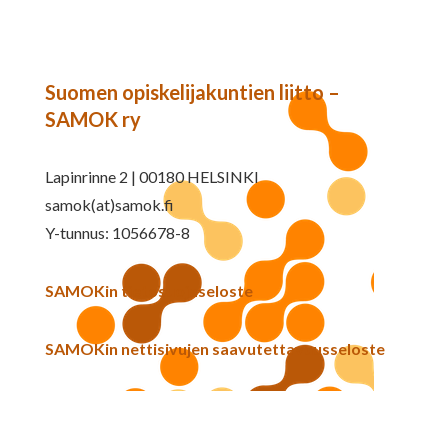
Suomen opiskelijakuntien liitto –
SAMOK ry
Lapinrinne 2 | 00180 HELSINKI
samok(at)samok.fi
Y-tunnus: 1056678-8
SAMOKin tietosuojaseloste
SAMOKin nettisivujen saavutettavuusseloste