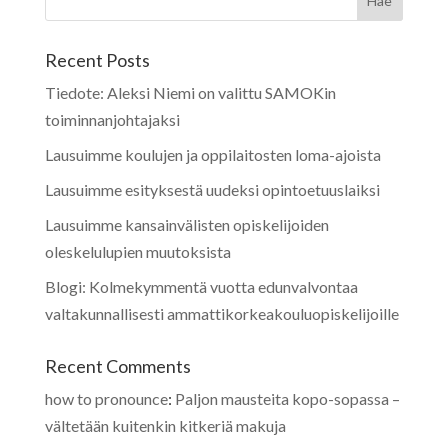
Recent Posts
Tiedote: Aleksi Niemi on valittu SAMOKin
toiminnanjohtajaksi
Lausuimme koulujen ja oppilaitosten loma-ajoista
Lausuimme esityksestä uudeksi opintoetuuslaiksi
Lausuimme kansainvälisten opiskelijoiden
oleskelulupien muutoksista
Blogi: Kolmekymmentä vuotta edunvalvontaa
valtakunnallisesti ammattikorkeakouluopiskelijoille
Recent Comments
how to pronounce
:
Paljon mausteita kopo-sopassa –
vältetään kuitenkin kitkeriä makuja