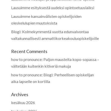
Lausuimme esityksestä uudeksi opintoetuuslaiksi
Lausuimme kansainvälisten opiskelijoiden
oleskelulupien muutoksista
Blogi: Kolmekymmentä vuotta edunvalvontaa
valtakunnallisesti ammattikorkeakouluopiskelijoille
Recent Comments
how to pronounce
:
Paljon mausteita kopo-sopassa –
vältetään kuitenkin kitkeriä makuja
how to pronounce
:
Blogi: Perheellisen opiskelijan
aika lapselle on kortilla
Archives
kesäkuu 2026