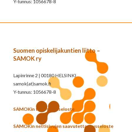
Y-tunnus: 1056678-8
Suomen opiskelijakuntien liitto –
SAMOK ry
Lapinrinne 2 | 00180 HELSINKI
samok(at)samok.fi
Y-tunnus: 1056678-8
SAMOKin tietosuojaseloste
SAMOKin nettisivujen saavutettavuusseloste