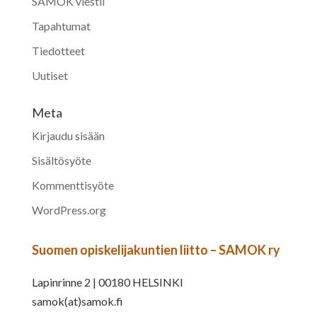
SAMOK viestii
Tapahtumat
Tiedotteet
Uutiset
Meta
Kirjaudu sisään
Sisältösyöte
Kommenttisyöte
WordPress.org
Suomen opiskelijakuntien liitto – SAMOK ry
Lapinrinne 2 | 00180 HELSINKI
samok(at)samok.fi