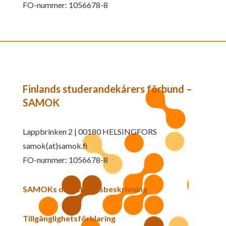
FO-nummer: 1056678-8
Finlands studerandekårers förbund –
SAMOK
Lappbrinken 2 | 00180 HELSINGFORS
samok(at)samok.fi
FO-nummer: 1056678-8
SAMOKs dataskyddsbeskrivning
Tillgänglighetsförklaring