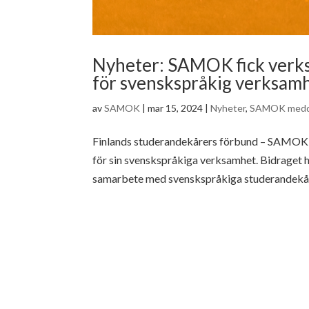
Nyheter: SAMOK fick verk
för svenskspråkig verksam
av
SAMOK
|
mar 15, 2024
|
Nyheter
,
SAMOK medd
Finlands studerandekårers förbund – SAMOK h
för sin svenskspråkiga verksamhet. Bidraget
samarbete med svenskspråkiga studerandekå