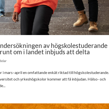
sundersökningen av högskolestuderande
unt om i landet inbjuds att delta
elar
r i mars–april en omfattande enkät riktad till högskolestuderande
versitet och yrkeshögskolor kommer att få inbjudan. Hälso- och
e...