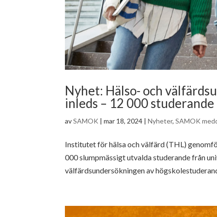
Nyhet: Hälso- och välfärd
inleds – 12 000 studerande r
av
SAMOK
|
mar 18, 2024
|
Nyheter
,
SAMOK medd
Institutet för hälsa och välfärd (THL) genomfö
000 slumpmässigt utvalda studerande från uni
välfärdsundersökningen av högskolestuderand