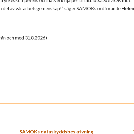
rka yrkeskompetens och nätverk hjälper till att lotsa SAMOK mot
om en del av vår arbetsgemenskap!” säger SAMOKs ordförande
Hele
från och med 31.8.2026)
SAMOKs dataskyddsbeskrivning