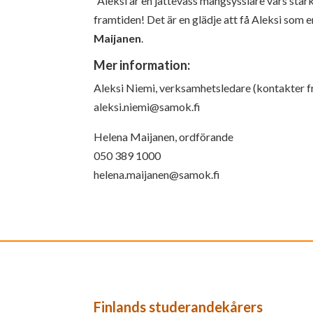
”Aleksi är en jättevass mångsysslare vars sta
framtiden! Det är en glädje att få Aleksi s
Maijanen
.
Mer information:
Aleksi Niemi, verksamhetsledare (kontakter 
aleksi.niemi@samok.fi
Helena Maijanen, ordförande
050 389 1000
helena.maijanen@samok.fi
Finlands studerandekårers