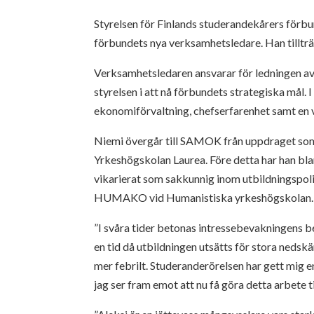
Styrelsen för Finlands studerandekårers förb
förbundets nya verksamhetsledare. Han tillträd
Verksamhetsledaren ansvarar för ledningen 
styrelsen i att nå förbundets strategiska mål
ekonomiförvaltning, chefserfarenhet samt en
Niemi övergår till SAMOK från uppdraget so
Yrkeshögskolan Laurea. Före detta har han b
vikarierat som sakkunnig inom utbildningspo
HUMAKO vid Humanistiska yrkeshögskolan.
”I svåra tider betonas intressebevakningens b
en tid då utbildningen utsätts för stora neds
mer febrilt. Studeranderörelsen har gett mig 
jag ser fram emot att nu få göra detta arbete t