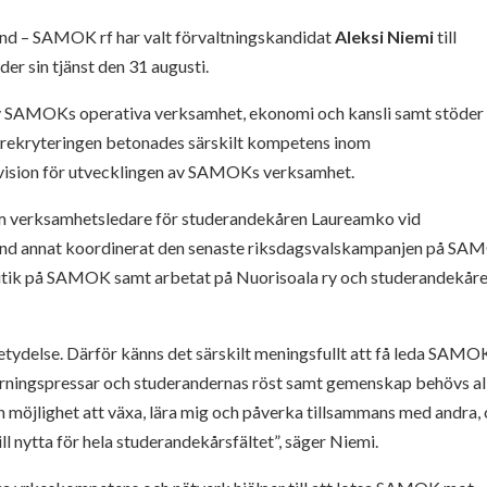
und – SAMOK rf har valt förvaltningskandidat
Aleksi Niemi
till
er sin tjänst den 31 augusti.
av SAMOKs operativa verksamhet, ekonomi och kansli samt stöder
. I rekryteringen betonades särskilt kompetens inom
 vision för utvecklingen av SAMOKs verksamhet.
m verksamhetsledare för studerandekåren Laureamko vid
land annat koordinerat den senaste riksdagsvalskampanjen på SA
litik på SAMOK samt arbetat på Nuorisoala ry och studerandekår
etydelse. Därför känns det särskilt meningsfullt att få leda SAMOK
kärningspressar och studerandernas röst samt gemenskap behövs al
en möjlighet att växa, lära mig och påverka tillsammans med andra,
ill nytta för hela studerandekårsfältet”, säger Niemi.