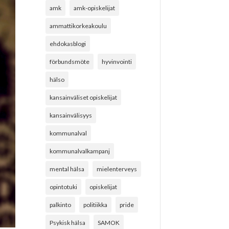
amk
amk-opiskelijat
ammattikorkeakoulu
ehdokasblogi
förbundsmöte
hyvinvointi
hälso
kansainväliset opiskelijat
kansainvälisyys
kommunalval
kommunalvalkampanj
mental hälsa
mielenterveys
opintotuki
opiskelijat
palkinto
politiikka
pride
Psykisk hälsa
SAMOK