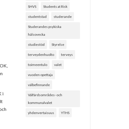
SHVS
Students at Risk
studentstad
studerande
Studerandes psykiska
hälsovecka
studiestöd
Styrelse
terveydenhuolto
terveys
toimeentulo
valet
MOK,
en
vuoden opettaja
välbefinnande
 i
Välfärdsområdes- och
lt
kommunalvalet
 och
yhdenvertaisuus
YTHS