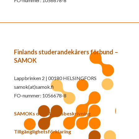
FO-nummer: 1056678-8
Finlands studerandekårers förbund –
SAMOK
Lappbrinken 2 | 00180 HELSINGFORS
samok(at)samok.fi
FO-nummer: 1056678-8
SAMOKs dataskyddsbeskrivning
Tillgänglighetsförklaring