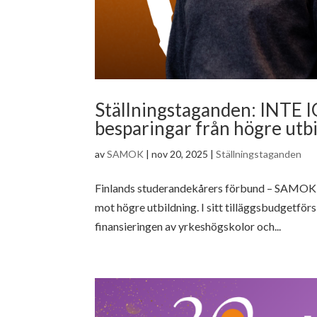
Ställningstaganden: INTE I
besparingar från högre utb
av
SAMOK
|
nov 20, 2025
|
Ställningstaganden
Finlands studerandekårers förbund – SAMOK är
mot högre utbildning. I sitt tilläggsbudgetförs
finansieringen av yrkeshögskolor och...