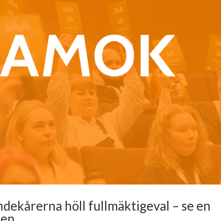
ekårerna höll fullmäktigeval – se en
ten