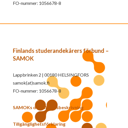
FO-nummer: 1056678-8
Finlands studerandekårers förbund –
SAMOK
Lappbrinken 2 | 00180 HELSINGFORS
samok(at)samok.fi
FO-nummer: 1056678-8
SAMOKs dataskyddsbeskrivning
Tillgänglighetsförklaring