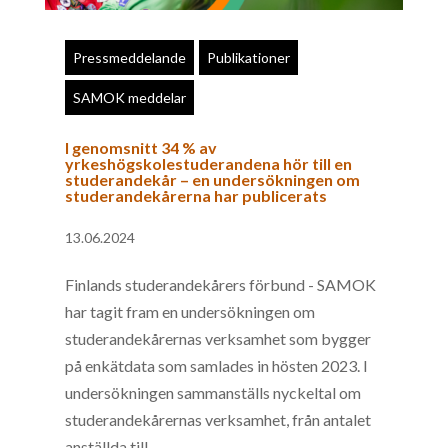
Pressmeddelande
Publikationer
SAMOK meddelar
I genomsnitt 34 % av
yrkeshögskolestuderandena hör till en
studerandekår – en undersökningen om
studerandekårerna har publicerats
13.06.2024
Finlands studerandekårers förbund - SAMOK
har tagit fram en undersökningen om
studerandekårernas verksamhet som bygger
på enkätdata som samlades in hösten 2023. I
undersökningen sammanställs nyckeltal om
studerandekårernas verksamhet, från antalet
anställda till...