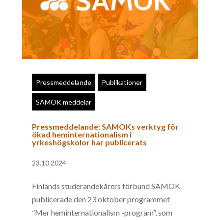
Pressmeddelande
Publikationer
SAMOK meddelar
Pressmeddelande: SAMOKs verktyg för
ökad heminternationalism i
yrkeshögskolor har publicerats
23.10.2024
Finlands studerandekårers förbund SAMOK
publicerade den 23 oktober programmet
”Mer heminternationalism -program”, som