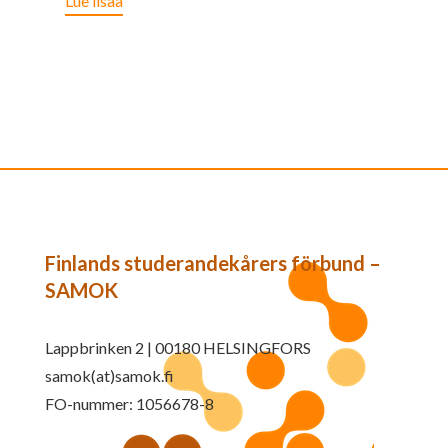
Lue lisää
Finlands studerandekårers förbund –
SAMOK
Lappbrinken 2 | 00180 HELSINGFORS
samok(at)samok.fi
FO-nummer: 1056678-8