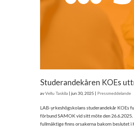
Studerandekåren KOEs ut
av
Vellu Taskila
|
jun 30, 2025
|
Pressmeddelande
LAB-yrkeshögskolans studerandekår KOEs full
förbund SAMOK vid sitt möte den 26.6.2025. 
fullmäktige finns orsakerna bakom beslutet i 