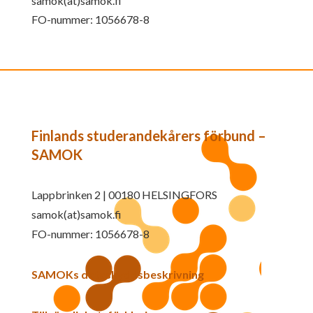
samok(at)samok.fi
FO-nummer: 1056678-8
Finlands studerandekårers förbund –
SAMOK
Lappbrinken 2 | 00180 HELSINGFORS
samok(at)samok.fi
FO-nummer: 1056678-8
SAMOKs dataskyddsbeskrivning