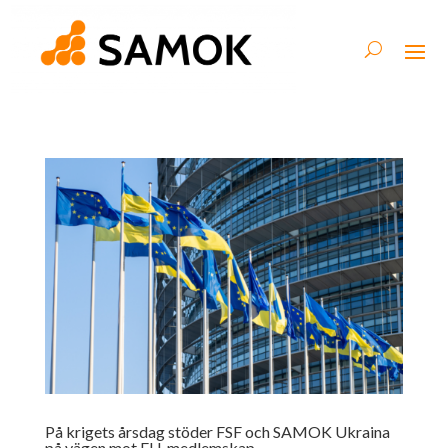
På krigets årsdag stöder FSF och SAMOK Ukraina
på vägen mot EU-medlemskap