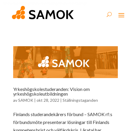
Yrkeshögskolestuderanden: Vision om
yrkeshögskoleutbildningen
av
SAMOK
|
okt 28, 2022
|
Ställningstaganden
Finlands studerandekårers förbund – SAMOK rf:s
förbundsmöte presenterar lösningar till Finlands
kompetensbrist och välfärdskris. I åratal har