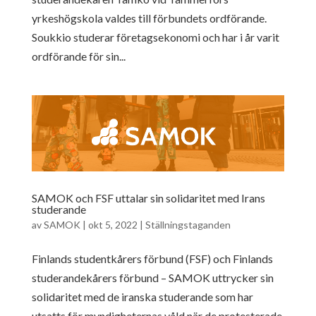
yrkeshögskola valdes till förbundets ordförande.
Soukkio studerar företagsekonomi och har i år varit
ordförande för sin...
SAMOK och FSF uttalar sin solidaritet med Irans
studerande
av
SAMOK
|
okt 5, 2022
|
Ställningstaganden
Finlands studentkårers förbund (FSF) och Finlands
studerandekårers förbund – SAMOK uttrycker sin
solidaritet med de iranska studerande som har
utsatts för myndigheternas våld när de protesterade