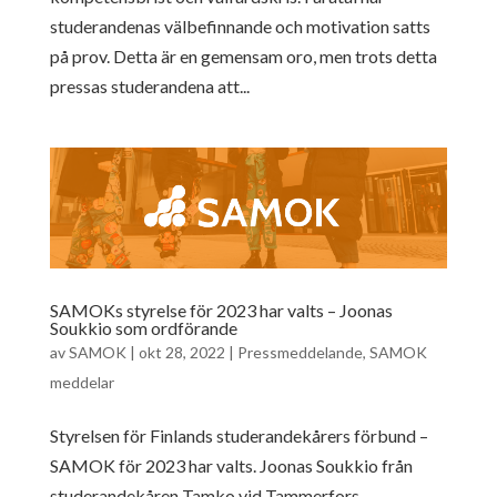
studerandenas välbefinnande och motivation satts
på prov. Detta är en gemensam oro, men trots detta
pressas studerandena att...
SAMOKs styrelse för 2023 har valts – Joonas
Soukkio som ordförande
av
SAMOK
|
okt 28, 2022
|
Pressmeddelande
,
SAMOK
meddelar
Styrelsen för Finlands studerandekårers förbund –
SAMOK för 2023 har valts. Joonas Soukkio från
studerandekåren Tamko vid Tammerfors