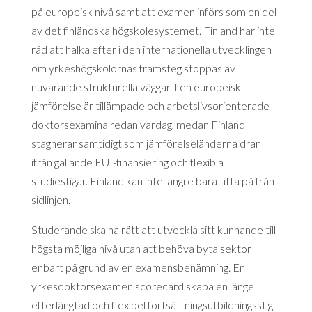
på europeisk nivå samt att examen införs som en del
av det finländska högskolesystemet. Finland har inte
råd att halka efter i den internationella utvecklingen
om yrkeshögskolornas framsteg stoppas av
nuvarande strukturella väggar. I en europeisk
jämförelse är tillämpade och arbetslivsorienterade
doktorsexamina redan vardag, medan Finland
stagnerar samtidigt som jämförelseländerna drar
ifrån gällande FUI-finansiering och flexibla
studiestigar. Finland kan inte längre bara titta på från
sidlinjen.
Studerande ska ha rätt att utveckla sitt kunnande till
högsta möjliga nivå utan att behöva byta sektor
enbart på grund av en examensbenämning. En
yrkesdoktorsexamen scorecard skapa en länge
efterlängtad och flexibel fortsättningsutbildningsstig