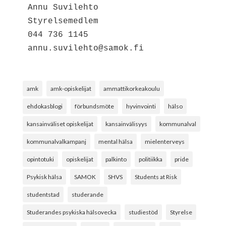
Annu Suvilehto

Styrelsemedlem 
044 736 1145 
annu.suvilehto@samok.fi
amk
amk-opiskelijat
ammattikorkeakoulu
ehdokasblogi
förbundsmöte
hyvinvointi
hälso
kansainväliset opiskelijat
kansainvälisyys
kommunalval
kommunalvalkampanj
mental hälsa
mielenterveys
opintotuki
opiskelijat
palkinto
politiikka
pride
Psykisk hälsa
SAMOK
SHVS
Students at Risk
studentstad
studerande
Studerandes psykiska hälsovecka
studiestöd
Styrelse