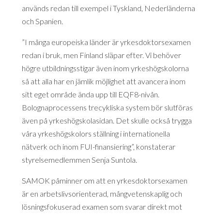
används redan till exempel i Tyskland, Nederländerna
och Spanien.
”I många europeiska länder är yrkesdoktorsexamen
redan i bruk, men Finland släpar efter. Vi behöver
högre utbildningsstigar även inom yrkeshögskolorna
så att alla har en jämlik möjlighet att avancera inom
sitt eget område ända upp till EQF8-nivån.
Bolognaprocessens trecykliska system bör slutföras
även på yrkeshögskolasidan. Det skulle också trygga
våra yrkeshögskolors ställning i internationella
nätverk och inom FUI-finansiering”, konstaterar
styrelsemedlemmen Senja Suntola.
SAMOK påminner om att en yrkesdoktorsexamen
är en arbetslivsorienterad, mångvetenskaplig och
lösningsfokuserad examen som svarar direkt mot