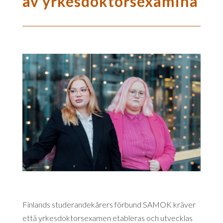
av yrkesdoktorsexamina
Finlands studerandekårers förbund SAMOK kräver
että yrkesdoktorsexamen etableras och utvecklas