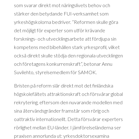
som svarar direkt mot näringslivets behov och
stärker den betydande FUI-verksamhet som
yrkeshögskolorna bedriver. ”Reformen skulle göra
det möjligt för experter som utför krävande
forsknings- och utvecklingsarbete att fördjupa sin
kompetens med bibehållen stark yrkesprofil, vilket
också direkt skulle stödja den regionala utvecklingen
och företagens konkurrenskraft”, betonar Annu
Suvilehto, styrelsemedlem för SAMOK.
Bristen på reform slår direkt mot det finländska
högskolefältets attraktionskraft och försvårar global
rekrytering, eftersom den nuvarande modellen med
sina återvändsgränder framstår som rörig och
oattraktiv internationellt. Detta försvårar experters
rörlighet mellan EU-länder. I jämförelseländerna ser
praxisen annorlunda ut: yrkesdoktorsexamina