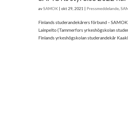
av
SAMOK
|
okt 29, 2021
|
Pressmeddelande
,
SAM
Finlands studerandekårers förbund – SAMOKs 
Lainpelto (Tammerfors yrkeshögskolan stude
Finlands yrkeshögskolan studerandekår Kaakko