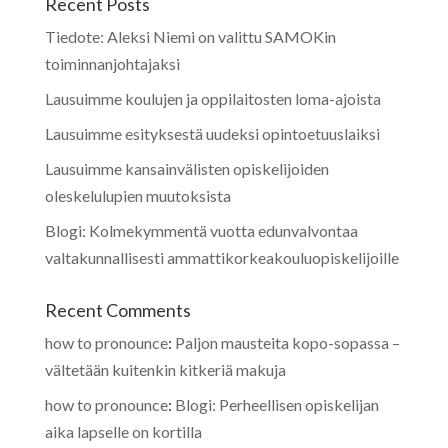
Recent Posts
Tiedote: Aleksi Niemi on valittu SAMOKin
toiminnanjohtajaksi
Lausuimme koulujen ja oppilaitosten loma-ajoista
Lausuimme esityksestä uudeksi opintoetuuslaiksi
Lausuimme kansainvälisten opiskelijoiden
oleskelulupien muutoksista
Blogi: Kolmekymmentä vuotta edunvalvontaa
valtakunnallisesti ammattikorkeakouluopiskelijoille
Recent Comments
how to pronounce
:
Paljon mausteita kopo-sopassa –
vältetään kuitenkin kitkeriä makuja
how to pronounce
:
Blogi: Perheellisen opiskelijan
aika lapselle on kortilla