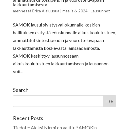
lakkauttamisesta
mennessä
Erica Alaluusua
|
maalis 6, 2024
|
Lausunnot
SAMOK lausui sivistysvaliokunnalle koskien
hallituksen esitystä eduskunnalle aikuiskoulutustuen,
ammattitutkintostipendin ja vuorotteluvapaan
lakkauttamista koskevasta lainsäädännöstä.
SAMOK keskittyy lausunnossaan
aikuiskoulutustuen lakkauttamiseen ja lausunnon
voit...
Search
Recent Posts
Tiedote: Aleksi Niemi on valittu SAMOKin