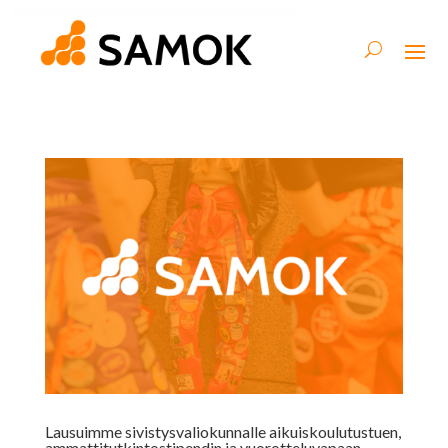
Lausuimme sivistysvaliokunnalle aikuiskoulutustuen,
ammattitutkintostipendin ja vuorotteluvapaan