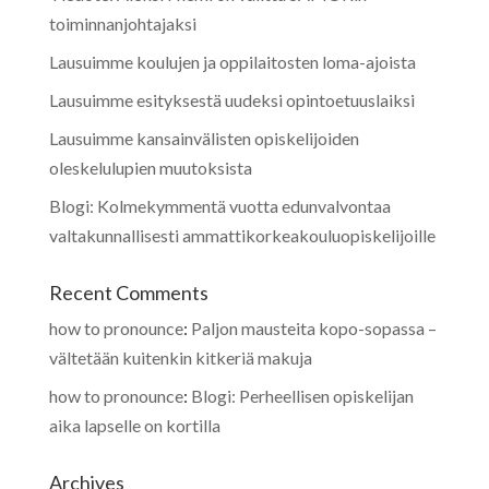
toiminnanjohtajaksi
Lausuimme koulujen ja oppilaitosten loma-ajoista
Lausuimme esityksestä uudeksi opintoetuuslaiksi
Lausuimme kansainvälisten opiskelijoiden
oleskelulupien muutoksista
Blogi: Kolmekymmentä vuotta edunvalvontaa
valtakunnallisesti ammattikorkeakouluopiskelijoille
Recent Comments
how to pronounce
:
Paljon mausteita kopo-sopassa –
vältetään kuitenkin kitkeriä makuja
how to pronounce
:
Blogi: Perheellisen opiskelijan
aika lapselle on kortilla
Archives