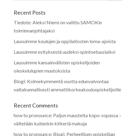
Recent Posts
Tiedote: Aleksi Niemi on valittu SAMOKin
toiminnanjohtajaksi
Lausuimme koulujen ja oppilaitosten loma-ajoista
Lausuimme esityksestä uudeksi opintoetuuslaiksi
Lausuimme kansainvälisten opiskelijoiden
oleskelulupien muutoksista
Blogi: Kolmekymmentä vuotta edunvalvontaa
valtakunnallisesti ammattikorkeakouluopiskelijoille
Recent Comments
how to pronounce
:
Paljon mausteita kopo-sopassa –
vältetään kuitenkin kitkeriä makuja
how to pronounce
:
Blogi: Perheellisen opiskelijan