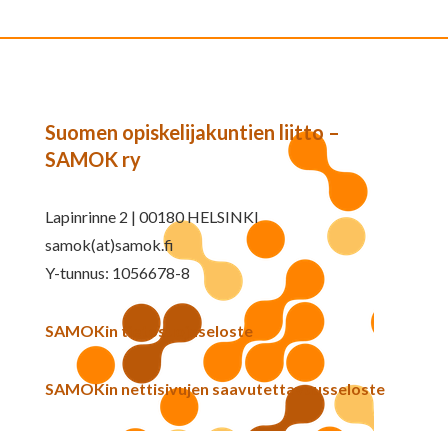
Suomen opiskelijakuntien liitto –
SAMOK ry
Lapinrinne 2 | 00180 HELSINKI
samok(at)samok.fi
Y-tunnus: 1056678-8
SAMOKin tietosuojaseloste
SAMOKin nettisivujen saavutettavuusseloste