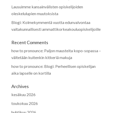
Lausuimme kansainvälisten opiskelijoiden
oleskelulupien muutoksista
Blogi: Kolmekymmentä vuotta edunvalvontaa
valtakunnallisesti ammattikorkeakouluopiskelijoille
Recent Comments
how to pronounce
:
Paljon mausteita kopo-sopassa –
vältetään kuitenkin kitkeriä makuja
how to pronounce
:
Blogi: Perheellisen opiskelijan
aika lapselle on kortilla
Archives
kesäkuu 2026
toukokuu 2026
huhtikuu 2026