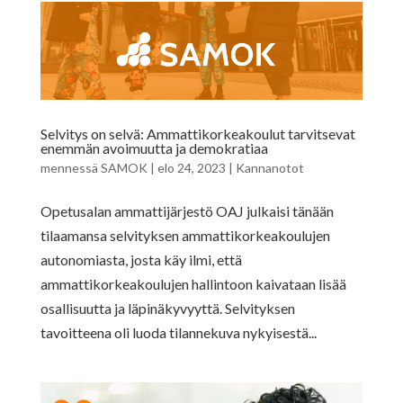
Selvitys on selvä: Ammattikorkeakoulut tarvitsevat
enemmän avoimuutta ja demokratiaa
mennessä
SAMOK
|
elo 24, 2023
|
Kannanotot
Opetusalan ammattijärjestö OAJ julkaisi tänään
tilaamansa selvityksen ammattikorkeakoulujen
autonomiasta, josta käy ilmi, että
ammattikorkeakoulujen hallintoon kaivataan lisää
osallisuutta ja läpinäkyvyyttä. Selvityksen
tavoitteena oli luoda tilannekuva nykyisestä...