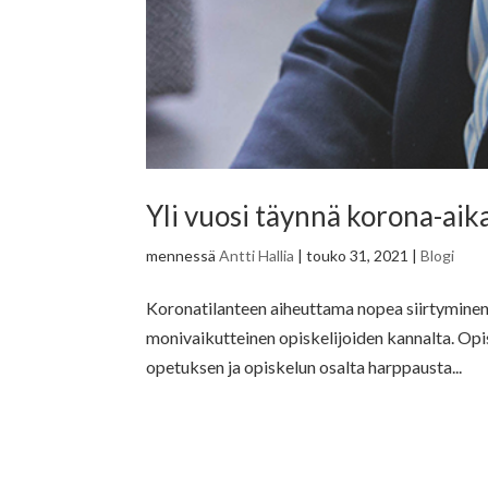
Yli vuosi täynnä korona-aika
mennessä
Antti Hallia
|
touko 31, 2021
|
Blogi
Koronatilanteen aiheuttama nopea siirtyminen 
monivaikutteinen opiskelijoiden kannalta. Opisk
opetuksen ja opiskelun osalta harppausta...