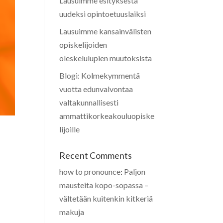
Lausuimme esityksestä
uudeksi opintoetuuslaiksi
Lausuimme kansainvälisten
opiskelijoiden
oleskelulupien muutoksista
Blogi: Kolmekymmentä
vuotta edunvalvontaa
valtakunnallisesti
ammattikorkeakouluopiske
lijoille
Recent Comments
how to pronounce
:
Paljon
mausteita kopo-sopassa –
vältetään kuitenkin kitkeriä
makuja