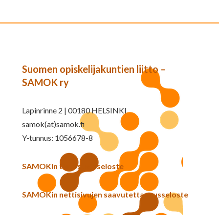
Suomen opiskelijakuntien liitto –
SAMOK ry
Lapinrinne 2 | 00180 HELSINKI
samok(at)samok.fi
Y-tunnus: 1056678-8
SAMOKin tietosuojaseloste
SAMOKin nettisivujen saavutettavuusseloste