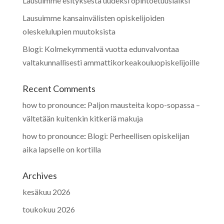
Lausuimme esityksestä uudeksi opintoetuuslaiksi
Lausuimme kansainvälisten opiskelijoiden
oleskelulupien muutoksista
Blogi: Kolmekymmentä vuotta edunvalvontaa
valtakunnallisesti ammattikorkeakouluopiskelijoille
Recent Comments
how to pronounce
:
Paljon mausteita kopo-sopassa –
vältetään kuitenkin kitkeriä makuja
how to pronounce
:
Blogi: Perheellisen opiskelijan
aika lapselle on kortilla
Archives
kesäkuu 2026
toukokuu 2026