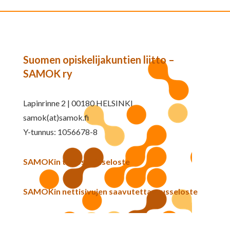
Suomen opiskelijakuntien liitto –
SAMOK ry
Lapinrinne 2 | 00180 HELSINKI
samok(at)samok.fi
Y-tunnus: 1056678-8
SAMOKin tietosuojaseloste
SAMOKin nettisivujen saavutettavuusseloste