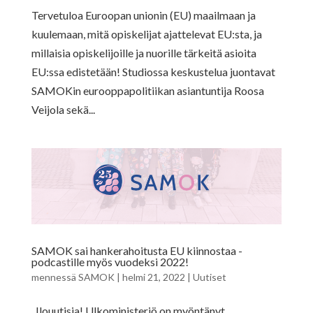
Tervetuloa Euroopan unionin (EU) maailmaan ja
kuulemaan, mitä opiskelijat ajattelevat EU:sta, ja
millaisia opiskelijoille ja nuorille tärkeitä asioita
EU:ssa edistetään! Studiossa keskustelua juontavat
SAMOKin eurooppapolitiikan asiantuntija Roosa
Veijola sekä...
SAMOK sai hankerahoitusta EU kiinnostaa -
podcastille myös vuodeksi 2022!
mennessä
SAMOK
|
helmi 21, 2022
|
Uutiset
Ilouutisia! Ulkoministeriö on myöntänyt