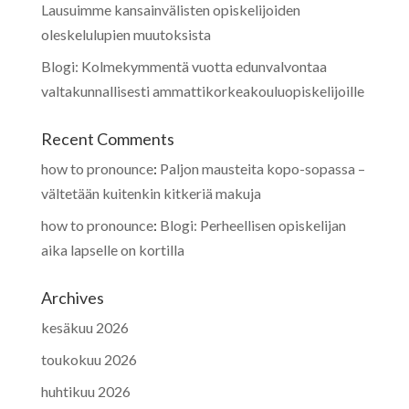
Lausuimme kansainvälisten opiskelijoiden
oleskelulupien muutoksista
Blogi: Kolmekymmentä vuotta edunvalvontaa
valtakunnallisesti ammattikorkeakouluopiskelijoille
Recent Comments
how to pronounce
:
Paljon mausteita kopo-sopassa –
vältetään kuitenkin kitkeriä makuja
how to pronounce
:
Blogi: Perheellisen opiskelijan
aika lapselle on kortilla
Archives
kesäkuu 2026
toukokuu 2026
huhtikuu 2026