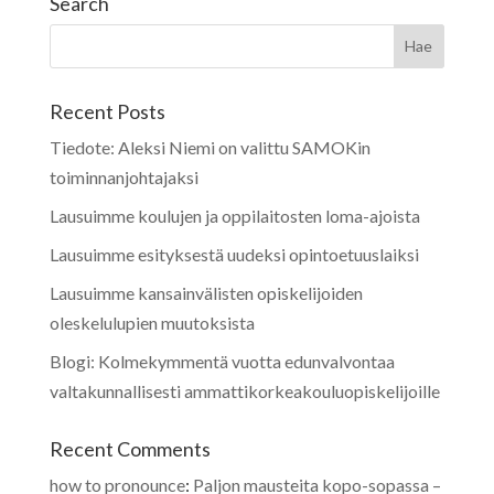
Search
Recent Posts
Tiedote: Aleksi Niemi on valittu SAMOKin
toiminnanjohtajaksi
Lausuimme koulujen ja oppilaitosten loma-ajoista
Lausuimme esityksestä uudeksi opintoetuuslaiksi
Lausuimme kansainvälisten opiskelijoiden
oleskelulupien muutoksista
Blogi: Kolmekymmentä vuotta edunvalvontaa
valtakunnallisesti ammattikorkeakouluopiskelijoille
Recent Comments
how to pronounce
:
Paljon mausteita kopo-sopassa –