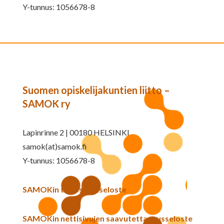
Y-tunnus: 1056678-8
Suomen opiskelijakuntien liitto –
SAMOK ry
Lapinrinne 2 | 00180 HELSINKI
samok(at)samok.fi
Y-tunnus: 1056678-8
SAMOKin tietosuojaseloste
SAMOKin nettisivujen saavutettavuusseloste