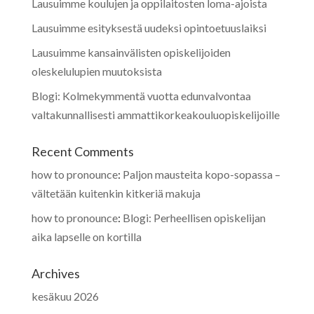
Lausuimme koulujen ja oppilaitosten loma-ajoista
Lausuimme esityksestä uudeksi opintoetuuslaiksi
Lausuimme kansainvälisten opiskelijoiden
oleskelulupien muutoksista
Blogi: Kolmekymmentä vuotta edunvalvontaa
valtakunnallisesti ammattikorkeakouluopiskelijoille
Recent Comments
how to pronounce
:
Paljon mausteita kopo-sopassa –
vältetään kuitenkin kitkeriä makuja
how to pronounce
:
Blogi: Perheellisen opiskelijan
aika lapselle on kortilla
Archives
kesäkuu 2026