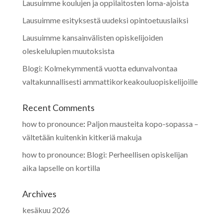
Lausuimme koulujen ja oppilaitosten loma-ajoista
Lausuimme esityksestä uudeksi opintoetuuslaiksi
Lausuimme kansainvälisten opiskelijoiden
oleskelulupien muutoksista
Blogi: Kolmekymmentä vuotta edunvalvontaa
valtakunnallisesti ammattikorkeakouluopiskelijoille
Recent Comments
how to pronounce
:
Paljon mausteita kopo-sopassa –
vältetään kuitenkin kitkeriä makuja
how to pronounce
:
Blogi: Perheellisen opiskelijan
aika lapselle on kortilla
Archives
kesäkuu 2026