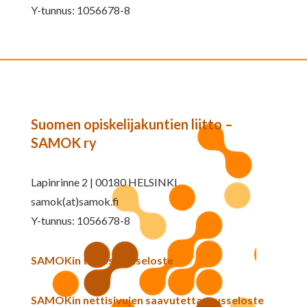
Y-tunnus: 1056678-8
Suomen opiskelijakuntien liitto –
SAMOK ry
Lapinrinne 2 | 00180 HELSINKI
samok(at)samok.fi
Y-tunnus: 1056678-8
SAMOKin tietosuojaseloste
SAMOKin nettisivujen saavutettavuusseloste