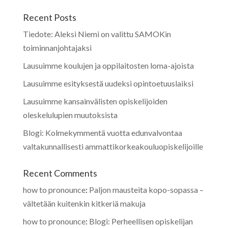
Recent Posts
Tiedote: Aleksi Niemi on valittu SAMOKin
toiminnanjohtajaksi
Lausuimme koulujen ja oppilaitosten loma-ajoista
Lausuimme esityksestä uudeksi opintoetuuslaiksi
Lausuimme kansainvälisten opiskelijoiden
oleskelulupien muutoksista
Blogi: Kolmekymmentä vuotta edunvalvontaa
valtakunnallisesti ammattikorkeakouluopiskelijoille
Recent Comments
how to pronounce
:
Paljon mausteita kopo-sopassa –
vältetään kuitenkin kitkeriä makuja
how to pronounce
:
Blogi: Perheellisen opiskelijan