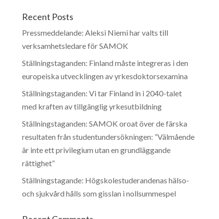
Recent Posts
Pressmeddelande: Aleksi Niemi har valts till
verksamhetsledare för SAMOK
Ställningstaganden: Finland måste integreras i den
europeiska utvecklingen av yrkesdoktorsexamina
Ställningstaganden: Vi tar Finland in i 2040-talet
med kraften av tillgänglig yrkesutbildning
Ställningstaganden: SAMOK oroat över de färska
resultaten från studentundersökningen: ”Välmående
är inte ett privilegium utan en grundläggande
rättighet”
Ställningstagande: Högskolestuderandenas hälso-
och sjukvård hålls som gisslan i nollsummespel
Recent Comments