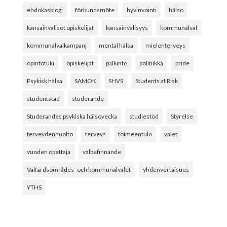
ehdokasblogi
förbundsmöte
hyvinvointi
hälso
kansainväliset opiskelijat
kansainvälisyys
kommunalval
kommunalvalkampanj
mental hälsa
mielenterveys
opintotuki
opiskelijat
palkinto
politiikka
pride
Psykisk hälsa
SAMOK
SHVS
Students at Risk
studentstad
studerande
Studerandes psykiska hälsovecka
studiestöd
Styrelse
terveydenhuolto
terveys
toimeentulo
valet
vuoden opettaja
välbefinnande
Välfärdsområdes- och kommunalvalet
yhdenvertaisuus
YTHS