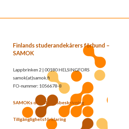
Finlands studerandekårers förbund –
SAMOK
Lappbrinken 2 | 00180 HELSINGFORS
samok(at)samok.fi
FO-nummer: 1056678-8
SAMOKs dataskyddsbeskrivning
Tillgänglighetsförklaring