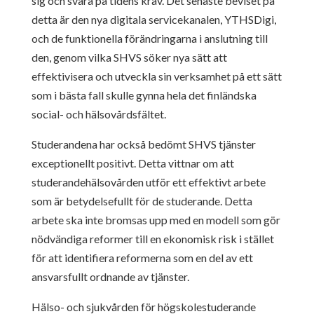
sig och svara på tidens krav. Det senaste beviset på
detta är den nya digitala servicekanalen, YTHSDigi,
och de funktionella förändringarna i anslutning till
den, genom vilka SHVS söker nya sätt att
effektivisera och utveckla sin verksamhet på ett sätt
som i bästa fall skulle gynna hela det finländska
social- och hälsovårdsfältet.
Studerandena har också bedömt SHVS tjänster
exceptionellt positivt. Detta vittnar om att
studerandehälsovården utför ett effektivt arbete
som är betydelsefullt för de studerande. Detta
arbete ska inte bromsas upp med en modell som gör
nödvändiga reformer till en ekonomisk risk i stället
för att identifiera reformerna som en del av ett
ansvarsfullt ordnande av tjänster.
Hälso- och sjukvården för högskolestuderande