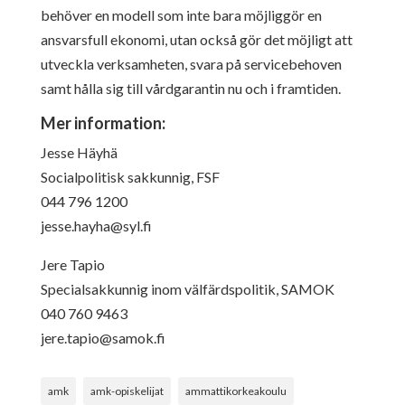
behöver en modell som inte bara möjliggör en
ansvarsfull ekonomi, utan också gör det möjligt att
utveckla verksamheten, svara på servicebehoven
samt hålla sig till vårdgarantin nu och i framtiden.
Mer information:
Jesse Häyhä
Socialpolitisk sakkunnig, FSF
044 796 1200
jesse.hayha@syl.fi
Jere Tapio
Specialsakkunnig inom välfärdspolitik, SAMOK
040 760 9463
jere.tapio@samok.fi
amk
amk-opiskelijat
ammattikorkeakoulu