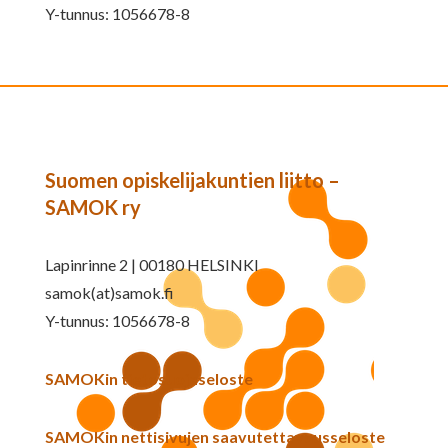
Y-tunnus: 1056678-8
Suomen opiskelijakuntien liitto –
SAMOK ry
Lapinrinne 2 | 00180 HELSINKI
samok(at)samok.fi
Y-tunnus: 1056678-8
SAMOKin tietosuojaseloste
SAMOKin nettisivujen saavutettavuusseloste