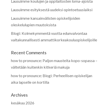
Lausuimme koulujen ja oppilaitosten loma-ajoista
Lausuimme esityksestä uudeksi opintoetuuslaiksi
Lausuimme kansainvälisten opiskelijoiden
oleskelulupien muutoksista
Blogi: Kolmekymmentä vuotta edunvalvontaa
valtakunnallisesti ammattikorkeakouluopiskelijoille
Recent Comments
how to pronounce
:
Paljon mausteita kopo-sopassa –
vältetään kuitenkin kitkeriä makuja
how to pronounce
:
Blogi: Perheellisen opiskelijan
aika lapselle on kortilla
Archives
kesäkuu 2026