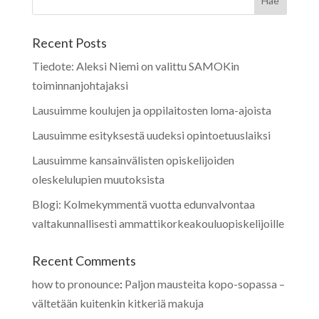
Recent Posts
Tiedote: Aleksi Niemi on valittu SAMOKin
toiminnanjohtajaksi
Lausuimme koulujen ja oppilaitosten loma-ajoista
Lausuimme esityksestä uudeksi opintoetuuslaiksi
Lausuimme kansainvälisten opiskelijoiden
oleskelulupien muutoksista
Blogi: Kolmekymmentä vuotta edunvalvontaa
valtakunnallisesti ammattikorkeakouluopiskelijoille
Recent Comments
how to pronounce
:
Paljon mausteita kopo-sopassa –
vältetään kuitenkin kitkeriä makuja